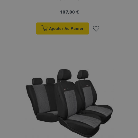
107,00 €
Ajouter Au Panier
Ajouter
à la
liste
d'achats