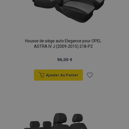
X-Magento-Vary
Adobe Inc.
min
www.vtvauto.eu
sec
Housse de siège auto Elegance pour OPEL
ASTRA IV J (2009-2015) 218-P2
96,00 €
Ajouter Au Panier
Ajouter
mage-messages
1 
Adobe Inc.
à la
www.vtvauto.eu
liste
d'achats