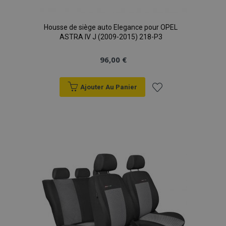
Housse de siège auto Elegance pour OPEL
ASTRA IV J (2009-2015) 218-P3
mage-cache-storage
1 
Adobe Inc.
www.vtvauto.eu
96,00 €
Ajouter Au Panier
Ajouter
CookieScriptConsent
1 
CookieScript
à la
www.vtvauto.eu
liste
d'achats