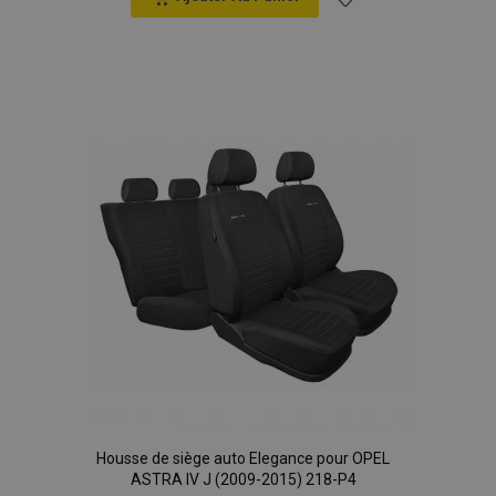
Ajouter
à la
liste
d'achats
mage-translation-file-version
Ses
Adobe Inc.
www.vtvauto.eu
section_data_ids
1 
Adobe Inc.
www.vtvauto.eu
Housse de siège auto Elegance pour OPEL
ASTRA IV J (2009-2015) 218-P4