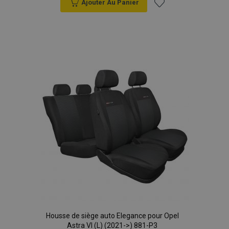
Ajouter Au Panier
données sur les
sites à fort
Ajouter
trafic.
à la
liste
d'achats
Housse de siège auto Elegance pour Opel
Astra VI (L) (2021->) 881-P3