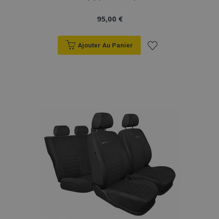
95,00 €
Ajouter Au Panier
Ajouter
à la
liste
d'achats