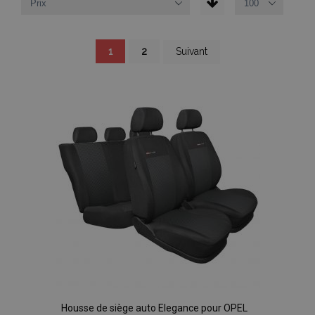
Page
You're
Page
Page
1
2
Suivant
currently
reading
page
Housse de siège auto Elegance pour OPEL