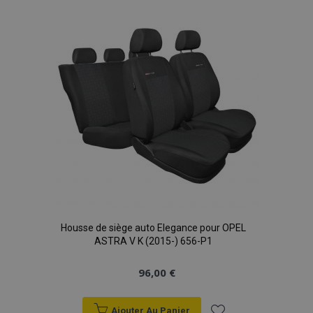
liste
product_data_storage
1 
Adobe Inc.
www.vtvauto.eu
d'achats
Politique de
confidentialité de Google
PHPSESSID
PHP.net
min
.vtvauto.eu
sec
Housse de siège auto Elegance pour OPEL
ASTRA V K (2015-) 656-P1
96,00 €
Ajouter Au Panier