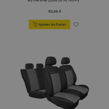
ASTRA III HB (2004-2014) 163-P3
93,00 €
Ajouter Au Panier
Ajouter
à la
liste
d'achats