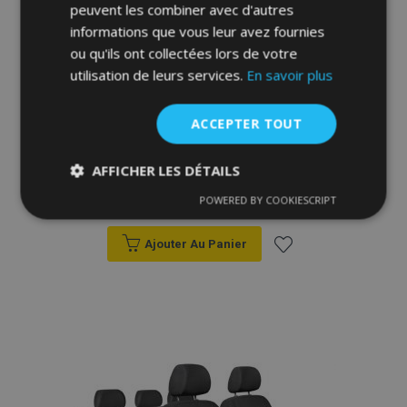
peuvent les combiner avec d'autres
informations que vous leur avez fournies
ou qu'ils ont collectées lors de votre
utilisation de leurs services.
En savoir plus
ACCEPTER TOUT
Housse de siège auto Elegance pour OPEL
ASTRA V K (2015-) 656-P3
AFFICHER LES DÉTAILS
96,00 €
POWERED BY COOKIESCRIPT
Strictement
Performance
Ciblage
nécessaires
Ajouter Au Panier
Ajouter
Fonctionnalité
à la
liste
d'achats