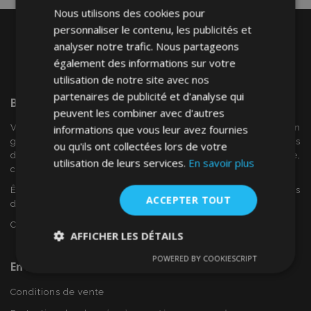
Nous utilisons des cookies pour
personnaliser le contenu, les publicités et
analyser notre trafic. Nous partageons
également des informations sur votre
utilisation de notre site avec nos
partenaires de publicité et d'analyse qui
Bienvenue Sur
VTVAuto
peuvent les combiner avec d'autres
VTV voiture est un détaillant européen et fournisseur en
informations que vous leur avez fournies
gros d'accessoires automobiles tels que:. les enjoliveurs, les
ou qu'ils ont collectées lors de votre
déflecteurs de vent, housses de siège, tapis de voiture,
utilisation de leurs services.
En savoir plus
couvertures de chrome et cadres ...
Êtes-vous intéressé par dropshipping ou voulez-vous
ACCEPTER TOUT
devenir notre partenaire?
Contactez-nous dès aujourd'hui!
AFFICHER LES DÉTAILS
POWERED BY COOKIESCRIPT
Strictement
Performance
Ciblage
En Savoir Plus Sur VTVAuto
nécessaires
Conditions de vente