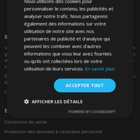
Nous utilisons des cookies pour
personnaliser le contenu, les publicités et
analyser notre trafic. Nous partageons
également des informations sur votre
utilisation de notre site avec nos
Bienvenue Sur
VTVAuto
partenaires de publicité et d'analyse qui
peuvent les combiner avec d'autres
VTV voiture est un détaillant européen et fournisseur en
informations que vous leur avez fournies
gros d'accessoires automobiles tels que:. les enjoliveurs, les
ou qu'ils ont collectées lors de votre
déflecteurs de vent, housses de siège, tapis de voiture,
couvertures de chrome et cadres ...
utilisation de leurs services.
En savoir plus
Êtes-vous intéressé par dropshipping ou voulez-vous
devenir notre partenaire?
ACCEPTER TOUT
Contactez-nous dès aujourd'hui!
AFFICHER LES DÉTAILS
En Savoir Plus Sur VTVAuto
POWERED BY COOKIESCRIPT
Strictement
Performance
Ciblage
nécessaires
Conditions de vente
Protection des données à caractère personnel