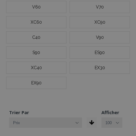
V60
V70
XC60
XC90
C40
V90
S90
ES90
XC40
EX30
EX90
Trier Par
Afficher