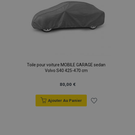
mage-cache-storage
1 
Adobe Inc.
www.vtvauto.eu
Toile pour voiture MOBILE GARAGE sedan
CookieScriptConsent
1 
CookieScript
Volvo S40 425-470 cm
www.vtvauto.eu
80,00 €
Ajouter Au Panier
Ajouter
à la