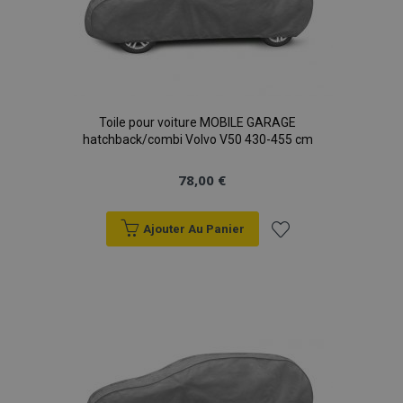
Toile pour voiture MOBILE GARAGE
mage-translation-file-version
Ses
hatchback/combi Volvo V50 430-455 cm
Adobe Inc.
www.vtvauto.eu
78,00 €
Ajouter Au Panier
Ajouter
à la
section_data_ids
1 
Adobe Inc.
www.vtvauto.eu
liste
d'achats