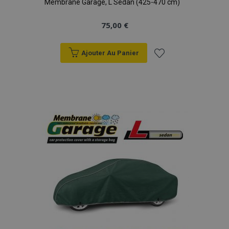
Membrane Garage, L Sedan (425-470 cm)
75,00 €
Ajouter Au Panier
Ajouter
à la
liste
d'achats