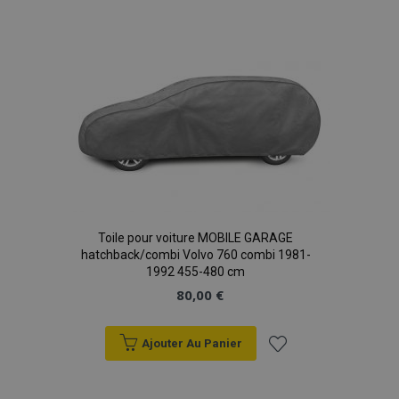
données sur les
à la
sites à fort
trafic.
liste
d'achats
Toile pour voiture MOBILE GARAGE
hatchback/combi Volvo 760 combi 1981-
1992 455-480 cm
80,00 €
Ajouter Au Panier
Ajouter