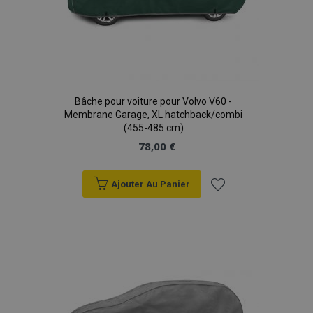
product_data_storage
1 
Adobe Inc.
www.vtvauto.eu
Politique de
confidentialité de Google
Bâche pour voiture pour Volvo V60 -
Membrane Garage, XL hatchback/combi
PHPSESSID
PHP.net
(455-485 cm)
min
.vtvauto.eu
78,00 €
sec
Ajouter Au Panier
Ajouter
à la
liste
d'achats