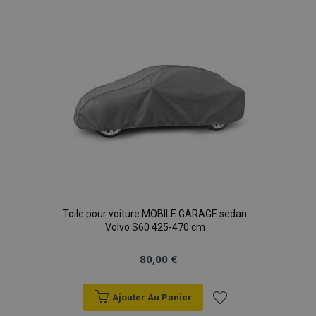
liste
d'achats
X-Magento-Vary
Adobe Inc.
min
www.vtvauto.eu
sec
Toile pour voiture MOBILE GARAGE sedan
Volvo S60 425-470 cm
mage-messages
1 
Adobe Inc.
www.vtvauto.eu
80,00 €
Ajouter Au Panier