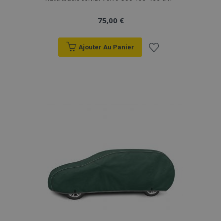
75,00 €
Ajouter Au Panier
Ajouter
à la
liste
d'achats