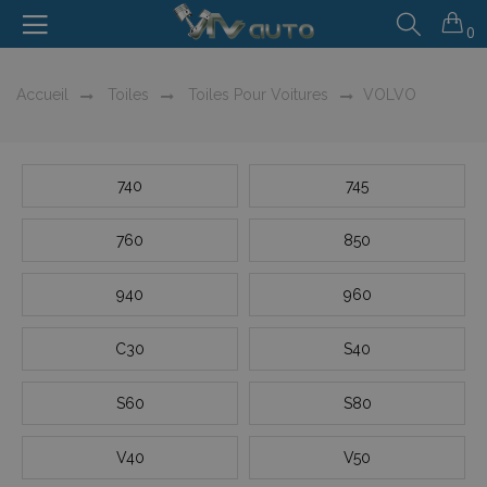
0
Accueil
Toiles
Toiles Pour Voitures
VOLVO
740
745
760
850
940
960
C30
S40
S60
S80
V40
V50