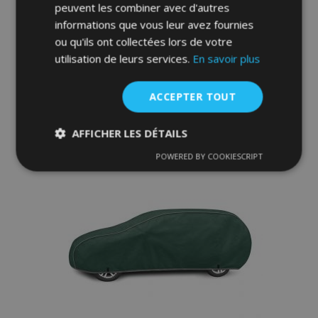
hatchback/combi (455-485 cm)
peuvent les combiner avec d'autres
78,00 €
informations que vous leur avez fournies
ou qu'ils ont collectées lors de votre
utilisation de leurs services.
En savoir plus
Ajouter Au Panier
Ajouter
ACCEPTER TOUT
à la
AFFICHER LES DÉTAILS
liste
POWERED BY COOKIESCRIPT
Strictement
Performance
Ciblage
d'achats
nécessaires
Fonctionnalité