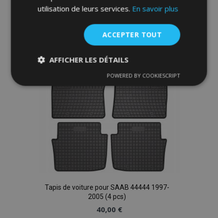
Ajouter
utilisation de leurs services.
En savoir plus
à la
ACCEPTER TOUT
liste
d'achats
AFFICHER LES DÉTAILS
POWERED BY COOKIESCRIPT
Strictement
Performance
Ciblage
nécessaires
Fonctionnalité
Tapis de voiture pour SAAB 44444 1997-
Strictement nécessaires
Performance
2005 (4 pcs)
Ciblage
Fonctionnalité
40,00 €