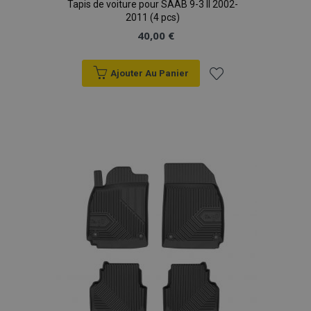
Politique de
Tapis de voiture pour SAAB 9-3 II 2002-
confidentialité de Google
2011 (4 pcs)
40,00 €
Ajouter Au Panier
PHPSESSID
PHP.net
min
.vtvauto.eu
Ajouter
sec
à la
liste
d'achats