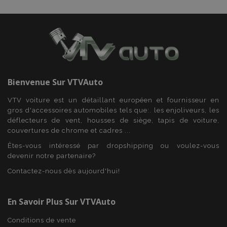
recently_viewed_product
1 
Adobe Inc.
www.vtvauto.eu
recently_viewed_product_previous
1 
Adobe Inc.
www.vtvauto.eu
Bienvenue Sur
VTVAuto
VTV voiture est un détaillant européen et fournisseur en
gros d'accessoires automobiles tels que:. les enjoliveurs, les
déflecteurs de vent, housses de siège, tapis de voiture,
recently_compared_product
1 
Adobe Inc.
couvertures de chrome et cadres ...
www.vtvauto.eu
Êtes-vous intéressé par dropshipping ou voulez-vous
devenir notre partenaire?
Contactez-nous dès aujourd'hui!
recently_compared_product_previous
1 
Adobe Inc.
www.vtvauto.eu
En Savoir Plus Sur VTVAuto
Conditions de vente