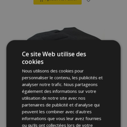
Ajouter
à la
liste
d'achats
Ce site Web utilise des
cookies
Nous utilisons des cookies pour
personnaliser le contenu, les publicités et
analyser notre trafic. Nous partageons
Tapis de voiture sur mesure en velours
également des informations sur votre
pour Saab 900 1994-1998 (4 pièces)
utilisation de notre site avec nos
30,95 €
partenaires de publicité et d'analyse qui
peuvent les combiner avec d'autres
informations que vous leur avez fournies
Ajouter Au Panier
ou qu'ils ont collectées lors de votre