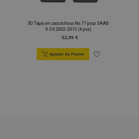
3D Tapis en caoutchouc No.77 pour SAAB
mage-translation-file-version
Ses
Adobe Inc.
9-3 II 2002-2015 (4 pcs)
www.vtvauto.eu
52,95 €
Ajouter Au Panier
Ajouter
à la
section_data_ids
1 
Adobe Inc.
liste
www.vtvauto.eu
d'achats