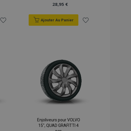
28,95 €
Ajouter Au Panier
Ajouter
Ajouter
à la
à la
liste
liste
d'achats
d'achats
Enjoliveurs pour VOLVO
15", QUAD GRAFITTI 4