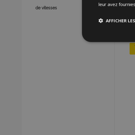
leur avez fournies
de vitesses
AFFICHER LE
Stricteme
nécessair
Les cookies strictem
utilisateurs et la g
nécessaires.
Nom
mage-cache-sessi