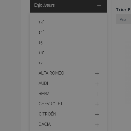
Enjoliveurs
Trier P
13"
14"
15"
16"
17"
ALFA ROMEO
AUDI
BMW
CHEVROLET
CITROËN
DACIA