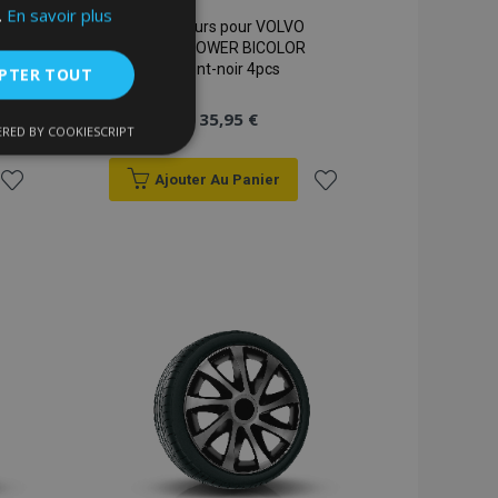
.
En savoir plus
Enjoliveurs pour VOLVO
15", N-POWER BICOLOR
argent-noir 4pcs
PTER TOUT
35,95 €
RED BY COOKIESCRIPT
nctionnalité
Ajouter Au Panier
Ajouter
Ajouter
à la
à la
liste
liste
d'achats
d'achats
nnexion des
s strictement
enche le nettoyage
 Lorsque le cookie