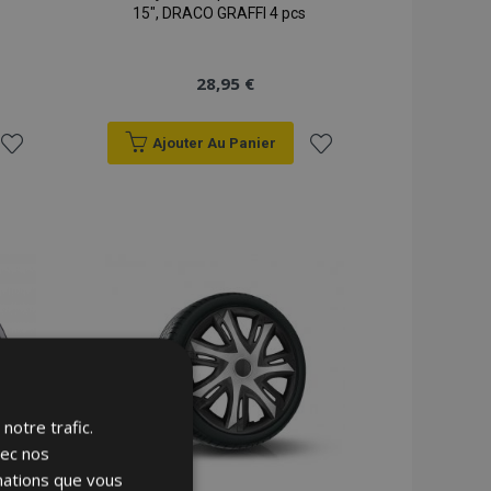
15", DRACO GRAFFI 4 pcs
28,95 €
Ajouter Au Panier
Ajouter
Ajouter
à la
à la
liste
liste
d'achats
d'achats
notre trafic.
vec nos
rmations que vous