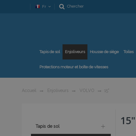
Chercher
Fr
Tapis de sol
Enjoliveurs
Housse de siège
Toiles
Protections moteur et boîte de vitesses
Accueil
Enjoliveurs
VOLVO
15"
15"
Tapis de sol