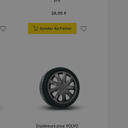
pcs
28,95 €
Ajouter Au Panier
Ajouter
Ajouter
à la
à la
liste
liste
d'achats
d'achats
Enjoliveurs pour VOLVO