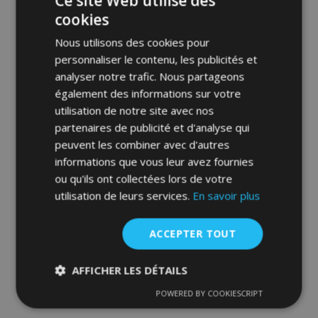
Ce site Web utilise des
Ajouter Au Panier
cookies
Ajouter
Nous utilisons des cookies pour
personnaliser le contenu, les publicités et
à la
analyser notre trafic. Nous partageons
liste
également des informations sur votre
utilisation de notre site avec nos
d'achats
partenaires de publicité et d'analyse qui
peuvent les combiner avec d'autres
informations que vous leur avez fournies
ou qu'ils ont collectées lors de votre
utilisation de leurs services.
En savoir plus
Tapis de voiture pour MAN F90, F2000 2
pcs 1994-
ACCEPTER TOUT
36,00 €
AFFICHER LES DÉTAILS
Ajouter Au Panier
POWERED BY COOKIESCRIPT
Strictement
Performance
Ciblage
Ajouter
nécessaires