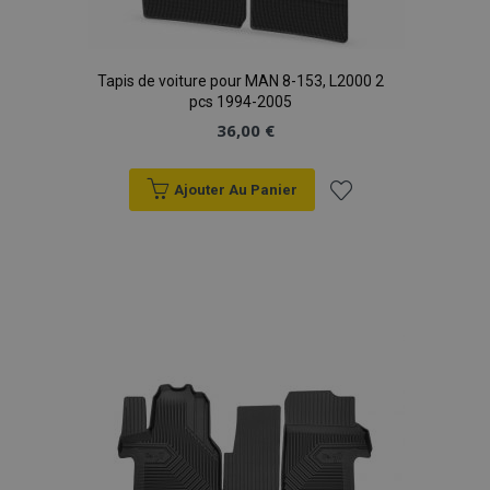
Tapis de voiture pour MAN 8-153, L2000 2
pcs 1994-2005
36,00 €
Ajouter Au Panier
Ajouter
à la
liste
d'achats
mage-translation-file-version
Ses
Adobe Inc.
www.vtvauto.eu