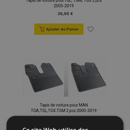
Tapis de voiture pourTGL, TGM, TGS 2 pcs
2005-2019
36,00 €
Ajouter Au Panier
Ajouter
à la
liste
d'achats
Tapis de voiture pour MAN
TGA,TGL,TGX,TGM 2 pcs 2000-2019
36,00 €