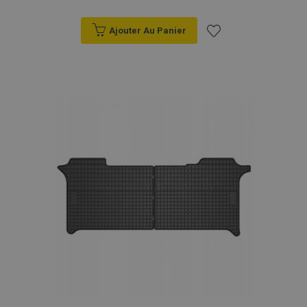
Ajouter Au Panier
Ajouter
à la
liste
d'achats