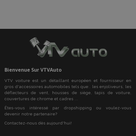
recently_compared_product
1 
Adobe Inc.
www.vtvauto.eu
recently_compared_product_previous
1 
Adobe Inc.
www.vtvauto.eu
Bienvenue Sur
VTVAuto
VTV voiture est un détaillant européen et fournisseur en
mage-cache-storage
1 
Adobe Inc.
gros d'accessoires automobiles tels que:. les enjoliveurs, les
www.vtvauto.eu
déflecteurs de vent, housses de siège, tapis de voiture,
couvertures de chrome et cadres ...
Êtes-vous intéressé par dropshipping ou voulez-vous
devenir notre partenaire?
Contactez-nous dès aujourd'hui!
CookieScriptConsent
1 
CookieScript
www.vtvauto.eu