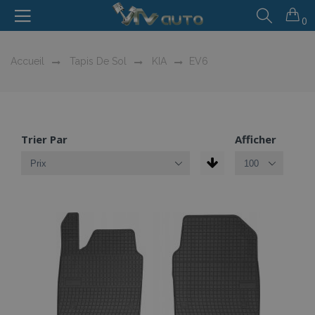
0
Accueil
Tapis De Sol
KIA
EV6
Trier Par
Afficher