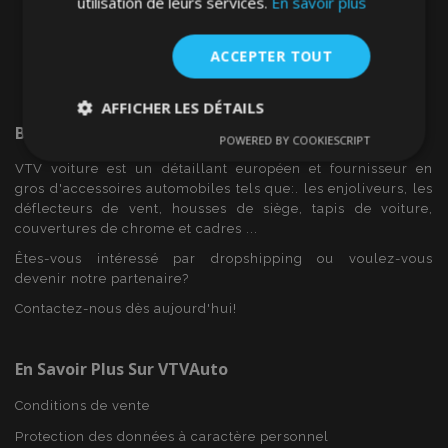
utilisation de leurs services.
En savoir plus
ACCEPTER TOUT
AFFICHER LES DÉTAILS
Bienvenue Sur
VTVAuto
POWERED BY COOKIESCRIPT
Strictement
Performance
Ciblage
nécessaires
VTV voiture est un détaillant européen et fournisseur en
gros d'accessoires automobiles tels que:. les enjoliveurs, les
déflecteurs de vent, housses de siège, tapis de voiture,
couvertures de chrome et cadres ...
Fonctionnalité
Êtes-vous intéressé par dropshipping ou voulez-vous
devenir notre partenaire?
Contactez-nous dès aujourd'hui!
En Savoir Plus Sur VTVAuto
Strictement nécessaires
Performance
Conditions de vente
Ciblage
Fonctionnalité
Protection des données à caractère personnel