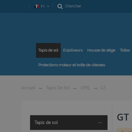
Chercher
Fr
Tapis de sol
Enjoliveurs
Housse de siège
Toiles
Protections moteur et boîte de vitesses
Accueil
Tapis De Sol
OPEL
GT
GT
Tapis de sol