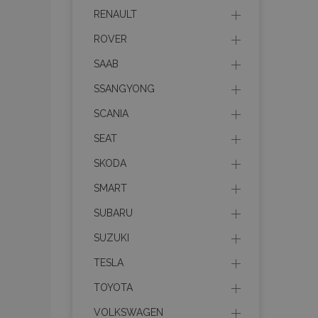
RENAULT
product_data_sto
ROVER
PHPSESSID
SAAB
SSANGYONG
SCANIA
SEAT
mage-translation-f
SKODA
SMART
section_data_ids
SUBARU
SUZUKI
recently_viewed_p
TESLA
TOYOTA
recently_viewed_p
VOLKSWAGEN