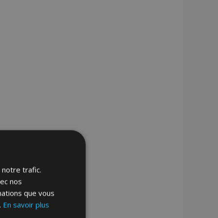
notre trafic.
vec nos
rmations que vous
.
En savoir plus