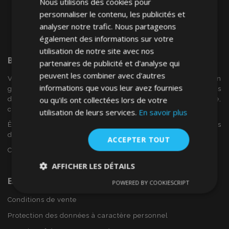
Nous utilisons des cookies pour
personnaliser le contenu, les publicités et
analyser notre trafic. Nous partageons
également des informations sur votre
utilisation de notre site avec nos
Bienvenue Sur
VTVAuto
partenaires de publicité et d'analyse qui
peuvent les combiner avec d'autres
VTV voiture est un détaillant européen et fournisseur en
informations que vous leur avez fournies
gros d'accessoires automobiles tels que:. les enjoliveurs, les
ou qu'ils ont collectées lors de votre
déflecteurs de vent, housses de siège, tapis de voiture,
couvertures de chrome et cadres ...
utilisation de leurs services.
En savoir plus
Êtes-vous intéressé par dropshipping ou voulez-vous
devenir notre partenaire?
ACCEPTER TOUT
Contactez-nous dès aujourd'hui!
AFFICHER LES DÉTAILS
En Savoir Plus Sur VTVAuto
POWERED BY COOKIESCRIPT
Strictement
Performance
Ciblage
nécessaires
Conditions de vente
Protection des données à caractère personnel