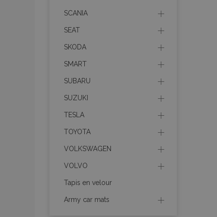
recently_viewed_p
SCANIA
recently_compare
SEAT
SKODA
recently_compare
SMART
mage-cache-stor
SUBARU
SUZUKI
CookieScriptConse
TESLA
TOYOTA
VOLKSWAGEN
X-Magento-Vary
VOLVO
Tapis en velour
Army car mats
mage-messages