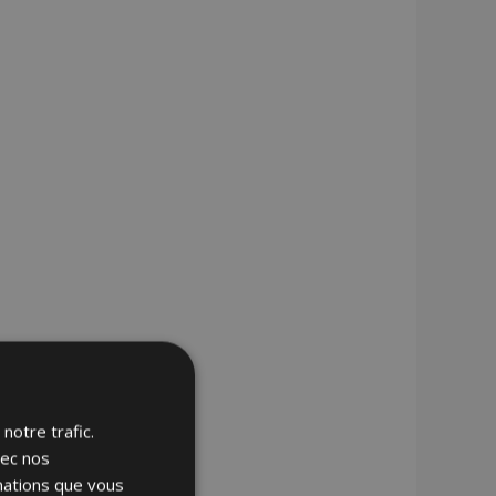
notre trafic.
vec nos
rmations que vous