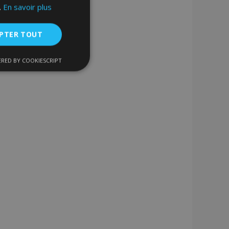
.
En savoir plus
PTER TOUT
RED BY COOKIESCRIPT
nctionnalité
nnexion des
s strictement
enche le nettoyage
 Lorsque le cookie