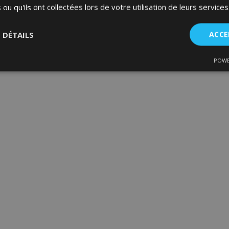
 ou qu'ils ont collectées lors de votre utilisation de leurs services
S DÉTAILS
ACCE
POWE
nt
Performance
Ciblage
Fo
es
Strictement nécessaires
Performance
Ciblage
Fonctionnalité
ent nécessaires habilitent des fonctionnalités de base du site Web telles que la co
estion des comptes. Le site Web ne peut pas être utilisé correctement sans les cookie
Fournisseur
/
Expiration
Description
Domaine
d
1 jour
La valeur de ce cookie décl
Adobe Inc.
du stockage du cache local.
www.vtvauto.eu