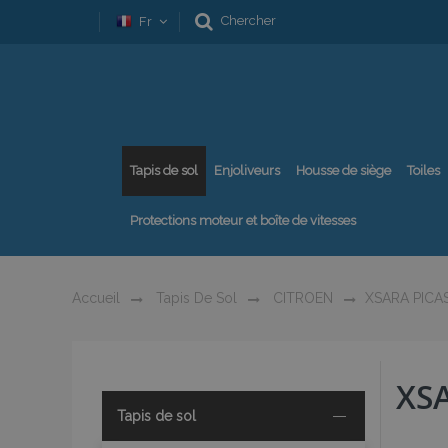
Chercher
Fr
Tapis de sol
Enjoliveurs
Housse de siège
Toiles
Protections moteur et boîte de vitesses
Accueil
Tapis De Sol
CITROEN
XSARA PICA
XS
Tapis de sol