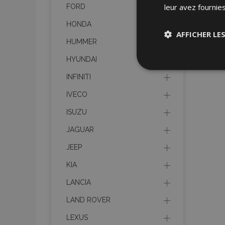
leur avez fournies
FORD
HONDA
AFFICHER LE
HUMMER
HYUNDAI
Stricteme
nécessair
INFINITI
IVECO
ISUZU
JAGUAR
JEEP
Les cookies strictem
KIA
utilisateurs et la g
nécessaires.
LANCIA
Nom
LAND ROVER
mage-cache-sessi
LEXUS