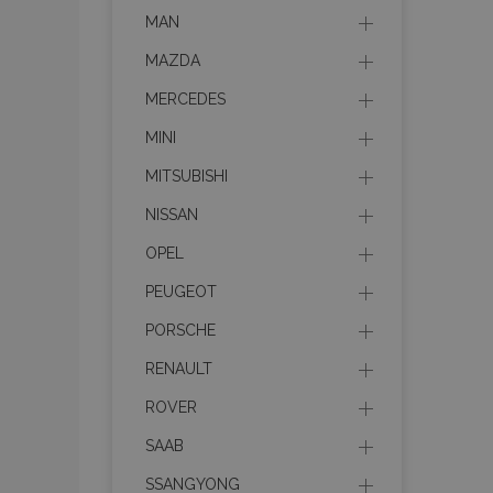
MAN
MAZDA
product_data_sto
MERCEDES
PHPSESSID
MINI
MITSUBISHI
NISSAN
OPEL
mage-translation-f
PEUGEOT
PORSCHE
section_data_ids
RENAULT
ROVER
SAAB
recently_viewed_p
SSANGYONG