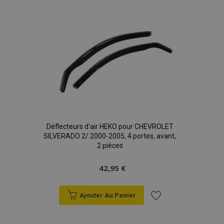
données sur les
sites à fort
liste
trafic.
d'achats
Déflecteurs d'air HEKO pour CHEVROLET
SILVERADO 2/ 2000-2005, 4 portes, avant,
2 pièces
42,95 €
Ajouter Au Panier
Ajouter