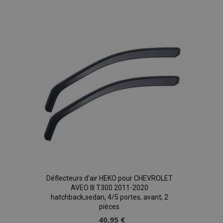
à la
liste
mage-cache-storage
1 
d'achats
Adobe Inc.
www.vtvauto.eu
CookieScriptConsent
1 
CookieScript
www.vtvauto.eu
Déflecteurs d'air HEKO pour CHEVROLET
AVEO III T300 2011-2020
hatchback,sedan, 4/5 portes, avant, 2
pièces
40,95 €