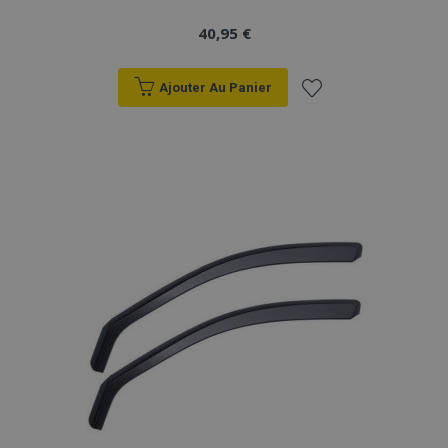
40,95 €
Ajouter Au Panier
Ajouter
à la
liste
d'achats