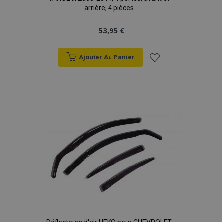
arrière, 4 pièces
53,95 €
Ajouter Au Panier
Ajouter
à la
liste
d'achats