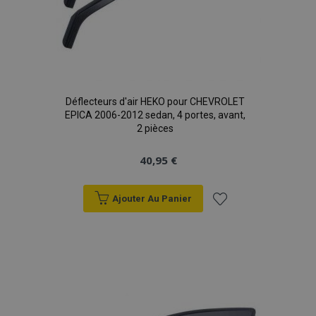
Déflecteurs d'air HEKO pour CHEVROLET
mage-translation-file-version
Ses
Adobe Inc.
EPICA 2006-2012 sedan, 4 portes, avant,
www.vtvauto.eu
2 pièces
40,95 €
Ajouter Au Panier
Ajouter
section_data_ids
1 
Adobe Inc.
www.vtvauto.eu
à la
liste
d'achats