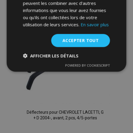
peuvent les combiner avec d'autres
informations que vous leur avez fournies
à la
ou qu'ils ont collectées lors de votre
liste
utilisation de leurs services.
En savoir plus
d'achats
ACCEPTER TOUT
AFFICHER LES DÉTAILS
POWERED BY COOKIESCRIPT
Strictement
Performance
Ciblage
nécessaires
Fonctionnalité
Déflecteurs pour CHEVROLET LACETTI, G
+ D 2004-, avant, 2 pcs, 4/5-portes