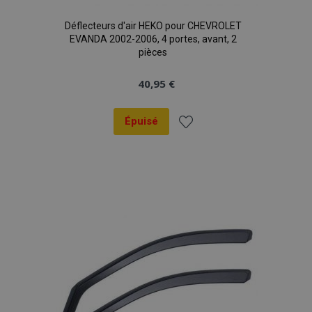
Déflecteurs d'air HEKO pour CHEVROLET
product_data_storage
1 
Adobe Inc.
www.vtvauto.eu
EVANDA 2002-2006, 4 portes, avant, 2
Politique de
pièces
confidentialité de Google
40,95 €
Épuisé
PHPSESSID
PHP.net
min
.vtvauto.eu
Ajouter
sec
à la
liste
d'achats