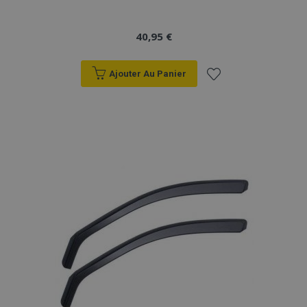
40,95 €
Ajouter Au Panier
Ajouter
à la
liste
d'achats