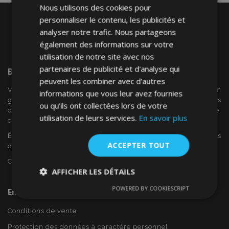
Nous utilisons des cookies pour
personnaliser le contenu, les publicités et
analyser notre trafic. Nous partageons
également des informations sur votre
utilisation de notre site avec nos
partenaires de publicité et d'analyse qui
Bienvenue Sur
VTVAuto
peuvent les combiner avec d'autres
VTV voiture est un détaillant européen et fournisseur en
informations que vous leur avez fournies
gros d'accessoires automobiles tels que:. les enjoliveurs, les
ou qu'ils ont collectées lors de votre
déflecteurs de vent, housses de siège, tapis de voiture,
utilisation de leurs services.
En savoir plus
couvertures de chrome et cadres ...
Êtes-vous intéressé par dropshipping ou voulez-vous
ACCEPTER TOUT
devenir notre partenaire?
Contactez-nous dès aujourd'hui!
AFFICHER LES DÉTAILS
POWERED BY COOKIESCRIPT
En Savoir Plus Sur VTVAuto
Strictement
Performance
Ciblage
nécessaires
Conditions de vente
Protection des données à caractère personnel