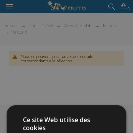
0
Accueil
Tapis De Sol
Army Car Mats
Mazda
Mazda 2
Nous ne pouvons pas trouver de produits
correspondants à la sélection.
Ce site Web utilise des
cookies