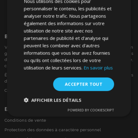
Nous utilisons des cookies pour
personnaliser le contenu, les publicités et
analyser notre trafic. Nous partageons
également des informations sur votre
utilisation de notre site avec nos
Bienvenue Sur
VTVAuto
partenaires de publicité et d'analyse qui
peuvent les combiner avec d'autres
VTV voiture est un détaillant européen et fournisseur en
informations que vous leur avez fournies
gros d'accessoires automobiles tels que:. les enjoliveurs, les
ou qu'ils ont collectées lors de votre
déflecteurs de vent, housses de siège, tapis de voiture,
couvertures de chrome et cadres ...
utilisation de leurs services.
En savoir plus
Êtes-vous intéressé par dropshipping ou voulez-vous
devenir notre partenaire?
ACCEPTER TOUT
Contactez-nous dès aujourd'hui!
AFFICHER LES DÉTAILS
En Savoir Plus Sur VTVAuto
POWERED BY COOKIESCRIPT
Strictement
Performance
Ciblage
nécessaires
Conditions de vente
Protection des données à caractère personnel