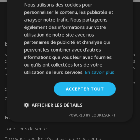
Nous utilisons des cookies pour
personnaliser le contenu, les publicités et
analyser notre trafic. Nous partageons
également des informations sur votre
utilisation de notre site avec nos
partenaires de publicité et d'analyse qui
Bienvenue Sur
VTVAuto
peuvent les combiner avec d'autres
VTV voiture est un détaillant européen et fournisseur en
informations que vous leur avez fournies
gros d'accessoires automobiles tels que:. les enjoliveurs, les
ou qu'ils ont collectées lors de votre
déflecteurs de vent, housses de siège, tapis de voiture,
utilisation de leurs services.
En savoir plus
couvertures de chrome et cadres ...
Êtes-vous intéressé par dropshipping ou voulez-vous
ACCEPTER TOUT
devenir notre partenaire?
Contactez-nous dès aujourd'hui!
AFFICHER LES DÉTAILS
POWERED BY COOKIESCRIPT
En Savoir Plus Sur VTVAuto
Strictement
Performance
Ciblage
nécessaires
Conditions de vente
Protection des données à caractère personnel