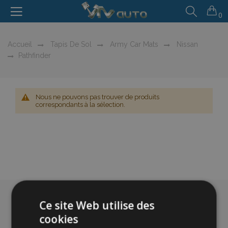
0
Accueil
Tapis De Sol
Army Car Mats
Nissan
Pathfinder
Nous ne pouvons pas trouver de produits
correspondants à la sélection.
Ce site Web utilise des
cookies