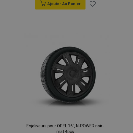
Ajouter Au Panier
données sur les
sites à fort
trafic.
Ajouter
à la
liste
d'achats
Enjoliveurs pour OPEL 16", N-POWER noir-
mat 4pcs