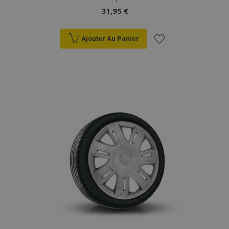
31,95 €
Ajouter Au Panier
Ajouter
à la
liste
d'achats