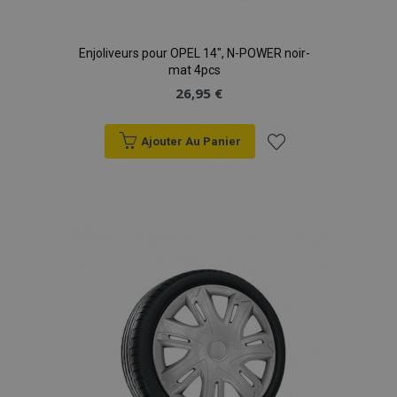
Enjoliveurs pour OPEL 14", N-POWER noir-
mat 4pcs
26,95 €
Ajouter Au Panier
Ajouter
à la
liste
d'achats