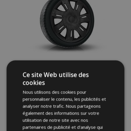
Enjoliveurs pour OPEL 15", N-POWER noir-
Ce site Web utilise des
mat 4pcs
cookies
28,95 €
Nous utilisons des cookies pour
personnaliser le contenu, les publicités et
Ajouter Au Panier
analyser notre trafic. Nous partageons
Ajouter
également des informations sur votre
utilisation de notre site avec nos
à la
partenaires de publicité et d'analyse qui