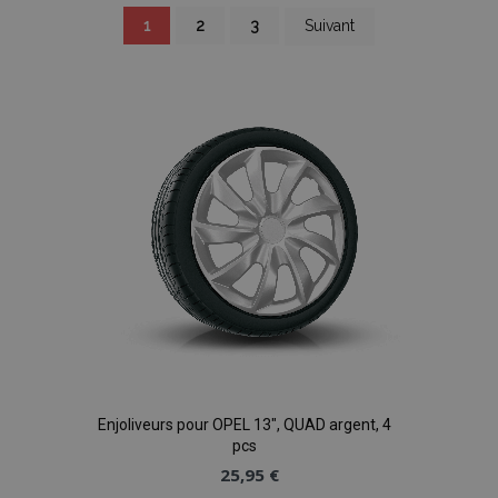
Page
You're
Page
Page
Page
1
2
3
Suivant
currently
reading
page
Enjoliveurs pour OPEL 13", QUAD argent, 4
pcs
25,95 €