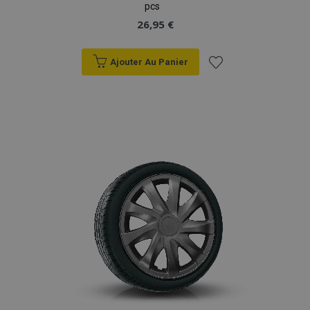
pcs
26,95 €
Ajouter Au Panier
Ajouter
à la
liste
d'achats