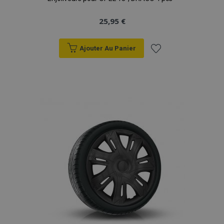
25,95 €
Ajouter Au Panier
Ajouter
à la
liste
d'achats