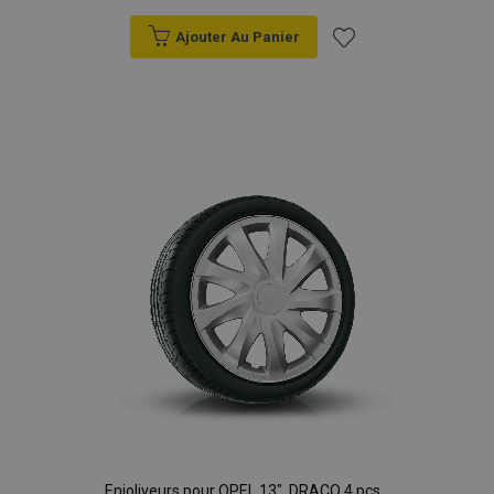
Ajouter Au Panier
Ajouter
à la
liste
d'achats
Enjoliveurs pour OPEL 13", DRACO 4 pcs