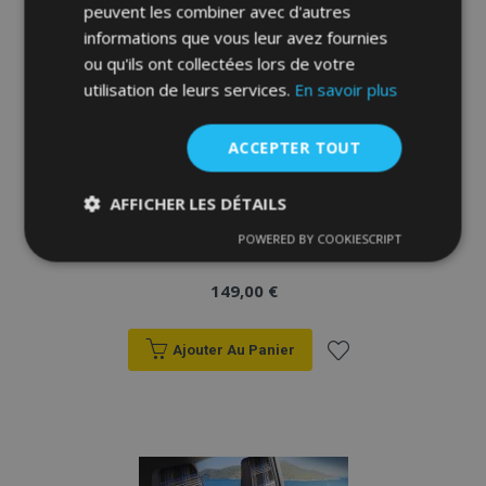
peuvent les combiner avec d'autres
informations que vous leur avez fournies
ou qu'ils ont collectées lors de votre
utilisation de leurs services.
En savoir plus
ACCEPTER TOUT
AFFICHER LES DÉTAILS
Housses de siège FETHIYE noir-rouge
POWERED BY COOKIESCRIPT
Strictement
Performance
Ciblage
nécessaires
149,00 €
Fonctionnalité
Ajouter Au Panier
Ajouter
à la
liste