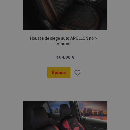
Housse de siège auto APOLLON noir-
marron
164,00 €
Épuisé
Ajouter
à la
liste
d'achats