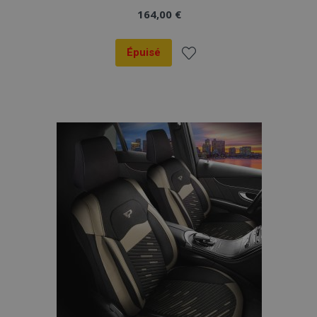
164,00 €
Épuisé
Ajouter
à la
liste
d'achats