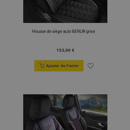
mage-cache-storage
1 
Adobe Inc.
www.vtvauto.eu
Housse de siège auto BERLIN grise
153,00 €
Ajouter Au Panier
CookieScriptConsent
1 
CookieScript
www.vtvauto.eu
Ajouter
à la
liste
d'achats