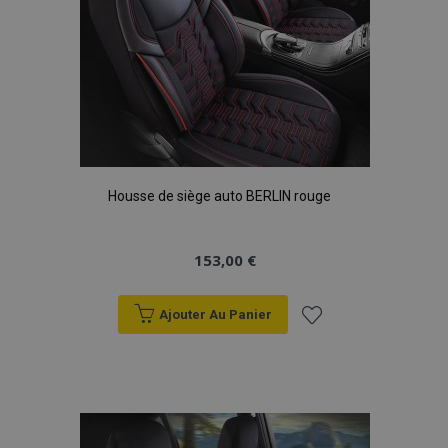
X-Magento-Vary
Adobe Inc.
min
www.vtvauto.eu
sec
Housse de siège auto BERLIN rouge
153,00 €
Ajouter Au Panier
mage-messages
1 
Adobe Inc.
www.vtvauto.eu
Ajouter
à la
liste