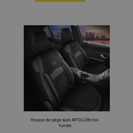
données sur les
Ajouter
sites à fort
trafic.
à la
liste
d'achats
Housse de siège auto APOLLON noir-
fumée