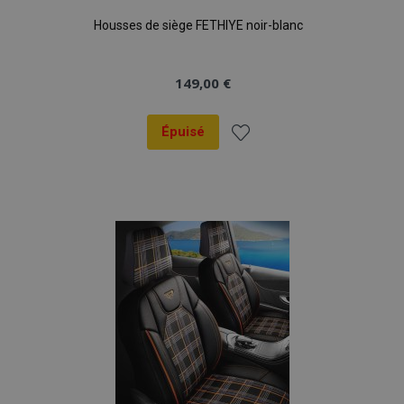
Housses de siège FETHIYE noir-blanc
149,00 €
Épuisé
Ajouter
à la
liste
d'achats