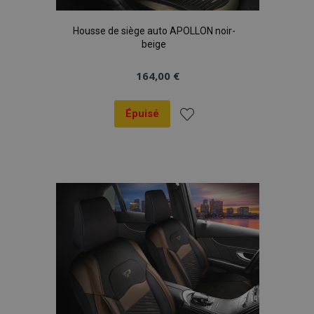
Housse de siège auto APOLLON noir-
beige
164,00 €
Épuisé
Ajouter
à la
liste
d'achats