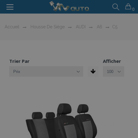
0
Accueil
Housse De Siège
AUDI
A6
C5
Trier Par
Afficher