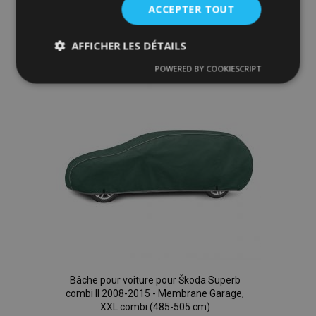
ACCEPTER TOUT
Ajouter
à la
AFFICHER LES DÉTAILS
liste
POWERED BY COOKIESCRIPT
Strictement
Performance
Ciblage
nécessaires
d'achats
Fonctionnalité
Strictement nécessaires
Performance
Ciblage
Fonctionnalité
Bâche pour voiture pour Škoda Superb
Les cookies strictement nécessaires habilitent des
combi II 2008-2015 - Membrane Garage,
fonctionnalités de base du site Web telles que la
XXL combi (485-505 cm)
connexion des utilisateurs et la gestion des