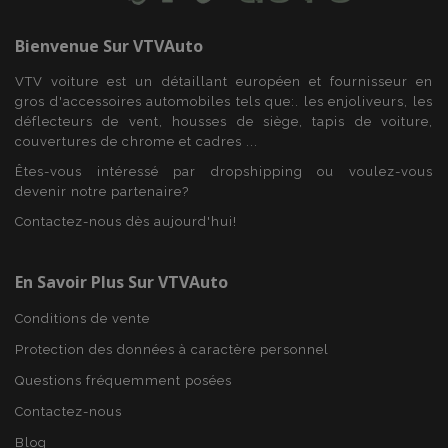
mage-translation-file-version
Ses
Adobe Inc.
Bienvenue Sur
VTVAuto
www.vtvauto.eu
VTV voiture est un détaillant européen et fournisseur en
gros d'accessoires automobiles tels que:. les enjoliveurs, les
déflecteurs de vent, housses de siège, tapis de voiture,
couvertures de chrome et cadres ...
Êtes-vous intéressé par dropshipping ou voulez-vous
devenir notre partenaire?
section_data_ids
1 
Adobe Inc.
Contactez-nous dès aujourd'hui!
www.vtvauto.eu
En Savoir Plus Sur VTVAuto
Conditions de vente
Protection des données à caractère personnel
Questions fréquemment posées
recently_viewed_product
1 
Adobe Inc.
Contactez-nous
www.vtvauto.eu
Blog