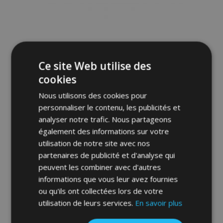
liste
d'achats
Ce site Web utilise des
cookies
Nous utilisons des cookies pour
personnaliser le contenu, les publicités et
analyser notre trafic. Nous partageons
également des informations sur votre
utilisation de notre site avec nos
partenaires de publicité et d'analyse qui
Bâche pour voiture pour Škoda Superb IV -
Membrane Garage, XXL combi (485-505
peuvent les combiner avec d'autres
cm)
informations que vous leur avez fournies
84,00 €
ou qu'ils ont collectées lors de votre
utilisation de leurs services.
En savoir plus
Ajouter Au Panier