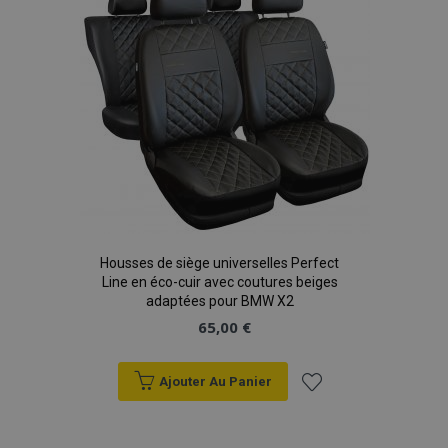
d'achats
X-Magento-Vary
Adobe Inc.
min
www.vtvauto.eu
sec
Housses de siège universelles Perfect
Line en éco-cuir avec coutures beiges
adaptées pour BMW X2
65,00 €
Ajouter Au Panier
mage-messages
1 
Adobe Inc.
www.vtvauto.eu
Ajouter