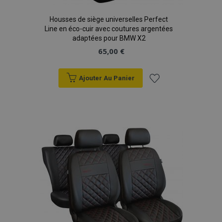
Housses de siège universelles Perfect
Line en éco-cuir avec coutures argentées
adaptées pour BMW X2
65,00 €
product_data_storage
1 
Adobe Inc.
www.vtvauto.eu
Politique de
confidentialité de Google
Ajouter Au Panier
Ajouter
à la
PHPSESSID
PHP.net
min
.vtvauto.eu
liste
sec
d'achats