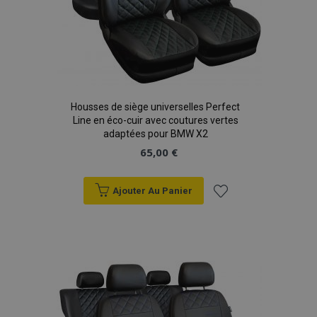
recently_viewed_product
1 
Adobe Inc.
Housses de siège universelles Perfect
www.vtvauto.eu
Line en éco-cuir avec coutures vertes
adaptées pour BMW X2
65,00 €
recently_viewed_product_previous
1 
Adobe Inc.
www.vtvauto.eu
Ajouter Au Panier
Ajouter
à la
recently_compared_product
1 
Adobe Inc.
liste
www.vtvauto.eu
d'achats