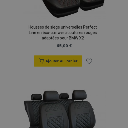
Housses de siège universelles Perfect
Line en éco-cuir avec coutures rouges
adaptées pour BMW X2
65,00 €
Ajouter Au Panier
mage-translation-file-version
Ses
Adobe Inc.
www.vtvauto.eu
Ajouter
à la
liste
d'achats
section_data_ids
1 
Adobe Inc.
www.vtvauto.eu