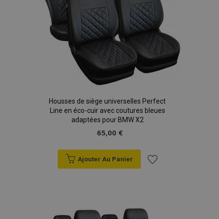
recently_compared_product_previous
1 
Adobe Inc.
www.vtvauto.eu
mage-cache-storage
1 
Adobe Inc.
www.vtvauto.eu
Housses de siège universelles Perfect
Line en éco-cuir avec coutures bleues
adaptées pour BMW X2
65,00 €
CookieScriptConsent
1 
CookieScript
www.vtvauto.eu
Ajouter Au Panier
Ajouter
à la
liste