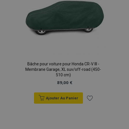
product_data_storage
1 
Adobe Inc.
www.vtvauto.eu
Politique de
confidentialité de Google
Bâche pour voiture pour Honda CR-V III -
Membrane Garage, XL suv/off-road (450-
PHPSESSID
PHP.net
min
.vtvauto.eu
510 cm)
89,00 €
sec
Ajouter Au Panier
Ajouter
à la