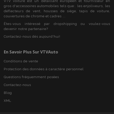
VTV voiture est un détaillant européen et fournisseur en
gros d'accessoires automobiles tels que:. les enjoliveurs, les
recently_compared_product_previous
1 
Adobe Inc.
www.vtvauto.eu
déflecteurs de vent, housses de siège, tapis de voiture,
couvertures de chrome et cadres ...
Êtes-vous intéressé par dropshipping ou voulez-vous
devenir notre partenaire?
Contactez-nous dès aujourd'hui!
mage-cache-storage
1 
Adobe Inc.
www.vtvauto.eu
En Savoir Plus Sur VTVAuto
Conditions de vente
Protection des données à caractère personnel
CookieScriptConsent
1 
CookieScript
Questions fréquemment posées
www.vtvauto.eu
Contactez-nous
Blog
XML