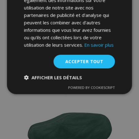
également des informations sur votre
utilisation de notre site avec nos
partenaires de publicité et d'analyse qui
Bâche pour voiture pour Honda CR-V V -
Membrane Garage, XL suv/off-road (450-
peuvent les combiner avec d'autres
510 cm)
informations que vous leur avez fournies
89,00 €
ou qu'ils ont collectées lors de votre
utilisation de leurs services.
En savoir plus
Ajouter Au Panier
ACCEPTER TOUT
Ajouter
à la
AFFICHER LES DÉTAILS
liste
POWERED BY COOKIESCRIPT
Strictement
Performance
Ciblage
nécessaires
d'achats
Fonctionnalité