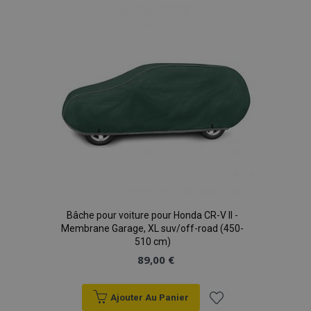
liste
d'achats
mage-translation-file-version
Ses
Adobe Inc.
www.vtvauto.eu
Bâche pour voiture pour Honda CR-V II -
Membrane Garage, XL suv/off-road (450-
510 cm)
89,00 €
section_data_ids
1 
Adobe Inc.
www.vtvauto.eu
Ajouter Au Panier