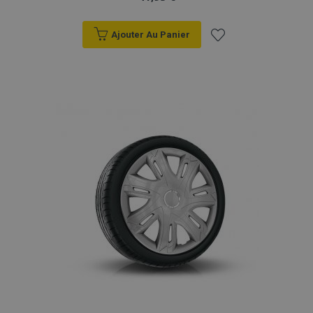
Ajouter Au Panier
Ajouter
à la
liste
d'achats