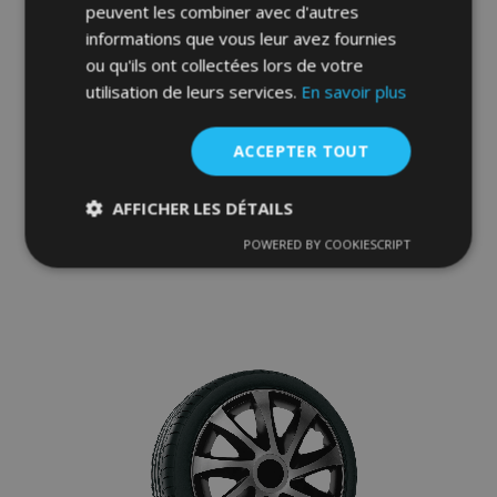
peuvent les combiner avec d'autres
informations que vous leur avez fournies
ou qu'ils ont collectées lors de votre
utilisation de leurs services.
En savoir plus
Enjoliveurs pour FORD 16", QUAD
BICOLOR 4 pcs
39,95 €
ACCEPTER TOUT
AFFICHER LES DÉTAILS
Ajouter Au Panier
POWERED BY COOKIESCRIPT
Ajouter
Strictement
Performance
Ciblage
nécessaires
à la
liste
Fonctionnalité
d'achats