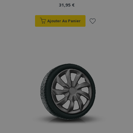
31,95 €
Ajouter Au Panier
Ajouter
à la
liste
d'achats