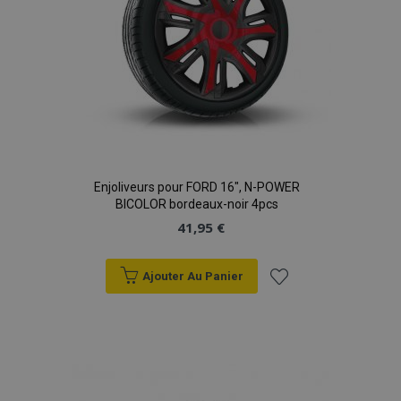
données sur les
sites à fort
trafic.
Enjoliveurs pour FORD 16", N-POWER
BICOLOR bordeaux-noir 4pcs
41,95 €
Ajouter Au Panier
Ajouter
à la
liste