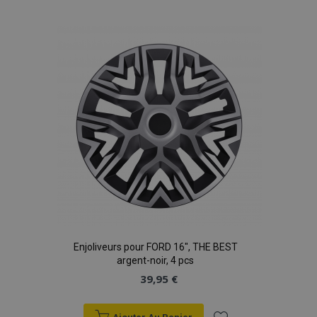
à la
liste
d'achats
Enjoliveurs pour FORD 16", THE BEST
argent-noir, 4 pcs
39,95 €