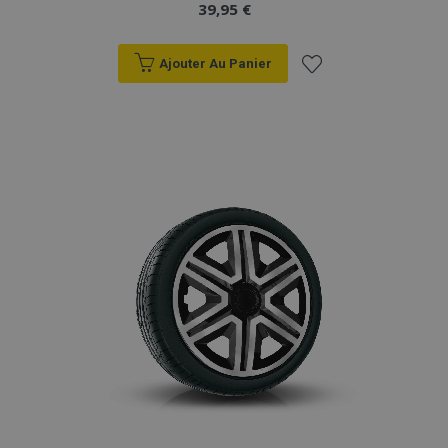
39,95 €
Ajouter Au Panier
Ajouter
à la
liste
d'achats