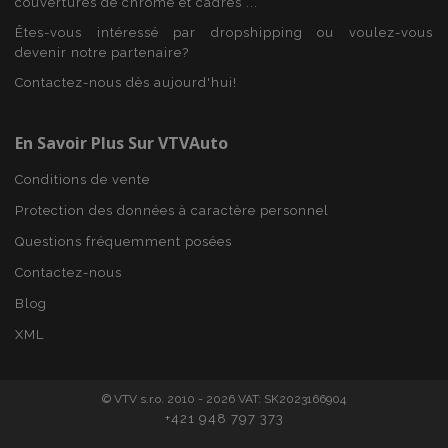
couvertures de chrome et cadres ...
www.vtvauto.eu
Êtes-vous intéressé par dropshipping ou voulez-vous
devenir notre partenaire?
Contactez-nous dès aujourd'hui!
mage-cache-storage
1 
Adobe Inc.
www.vtvauto.eu
En Savoir Plus Sur VTVAuto
Conditions de vente
Protection des données à caractère personnel
Questions fréquemment posées
CookieScriptConsent
1 
CookieScript
Contactez-nous
www.vtvauto.eu
Blog
XML
© VTV s.r.o. 2010 - 2026 VAT: SK2023166904
+421 948 797 373