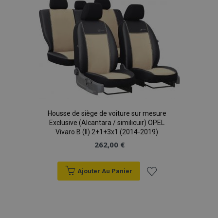
liste
d'achats
product_data_storage
1 
Adobe Inc.
www.vtvauto.eu
Politique de
confidentialité de Google
PHPSESSID
PHP.net
min
.vtvauto.eu
Housse de siège de voiture sur mesure
Exclusive (Alcantara / similicuir) OPEL
sec
Vivaro B (II) 2+1+3x1 (2014-2019)
262,00 €
Ajouter Au Panier
Ajouter
à la