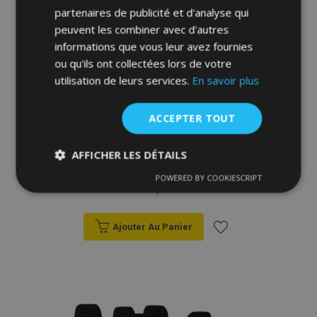
d'achats
partenaires de publicité et d'analyse qui
peuvent les combiner avec d'autres
informations que vous leur avez fournies
ou qu'ils ont collectées lors de votre
utilisation de leurs services.
En savoir plus
ACCEPTER TOUT
Housse de siège de voiture sur mesure
AFFICHER LES DÉTAILS
Stype (similicuir) OPEL Vivaro B (II)
2+1+3x1 (2014-2019)
POWERED BY COOKIESCRIPT
Strictement
Performance
Ciblage
259,00 €
nécessaires
Ajouter Au Panier
Fonctionnalité
Ajouter
à la
liste