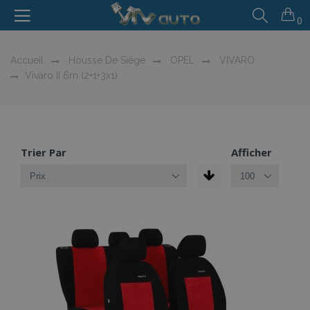
0
Accueil
Housse De Siège
OPEL
VIVARO
Vivaro II 6m (2+1+3x1)
Trier Par
Afficher