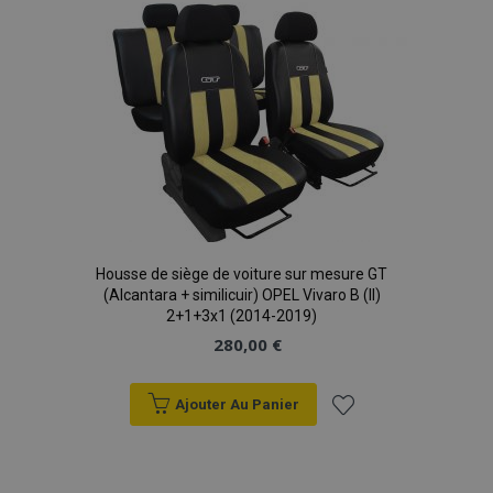
liste
d'achats
mage-translation-file-version
Ses
Adobe Inc.
www.vtvauto.eu
Housse de siège de voiture sur mesure GT
(Alcantara + similicuir) OPEL Vivaro B (II)
2+1+3x1 (2014-2019)
280,00 €
Ajouter Au Panier
section_data_ids
1 
Adobe Inc.
www.vtvauto.eu
Ajouter
à la