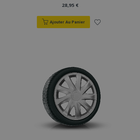
28,95 €
Ajouter Au Panier
Ajouter
à la
liste
d'achats