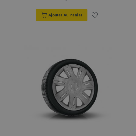
Ajouter Au Panier
Ajouter
à la
liste
d'achats