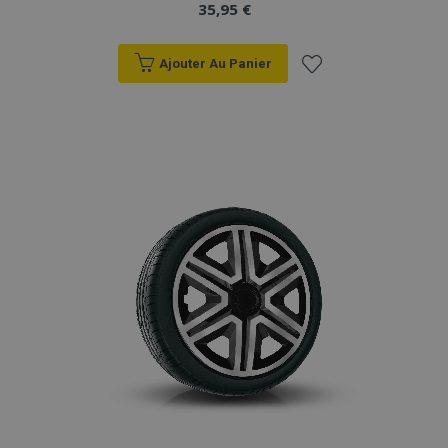
35,95 €
Ajouter Au Panier
Ajouter
à la
liste
d'achats