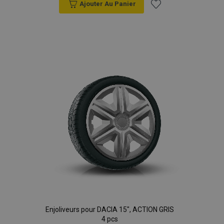
Ajouter Au Panier
Ajouter
à la
liste
d'achats
Enjoliveurs pour DACIA 15", ACTION GRIS
4 pcs