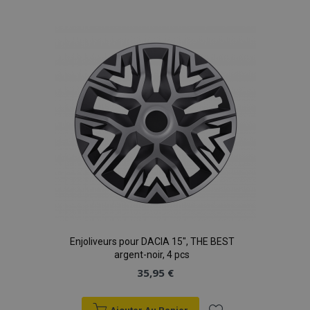
à la
liste
d'achats
Enjoliveurs pour DACIA 15", THE BEST
argent-noir, 4 pcs
35,95 €