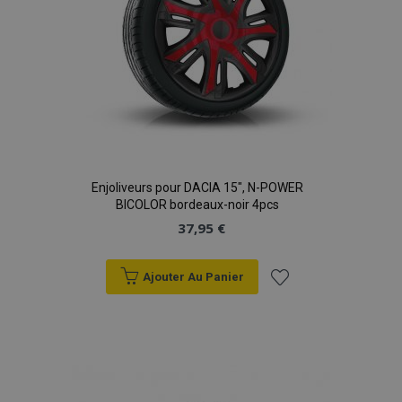
données sur les
sites à fort
trafic.
Enjoliveurs pour DACIA 15", N-POWER
BICOLOR bordeaux-noir 4pcs
37,95 €
Ajouter Au Panier
Ajouter
à la
liste