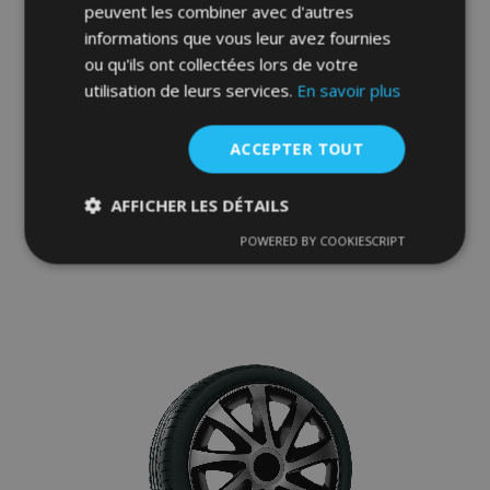
peuvent les combiner avec d'autres
informations que vous leur avez fournies
ou qu'ils ont collectées lors de votre
utilisation de leurs services.
En savoir plus
Enjoliveurs pour Dacia 15", Quad bicolor, 4
pcs
35,95 €
ACCEPTER TOUT
AFFICHER LES DÉTAILS
Ajouter Au Panier
POWERED BY COOKIESCRIPT
Ajouter
Strictement
Performance
Ciblage
nécessaires
à la
liste
Fonctionnalité
d'achats