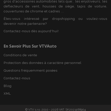
gros d'accessoires automobiles tels que:. les enjoliveurs, les
déflecteurs de vent, housses de siège, tapis de voiture,
couvertures de chrome et cadres ...
Êtes-vous intéressé par dropshipping ou voulez-vous
product_data_storage
1 
Adobe Inc.
devenir notre partenaire?
www.vtvauto.eu
Politique de
Contactez-nous dès aujourd'hui!
confidentialité de Google
En Savoir Plus Sur VTVAuto
Conditions de vente
PHPSESSID
PHP.net
min
.vtvauto.eu
Protection des données à caractère personnel
sec
Questions fréquemment posées
Contactez-nous
Blog
XML
© VTV s.r.o. 2010 - 2026 VAT: SK2023166904