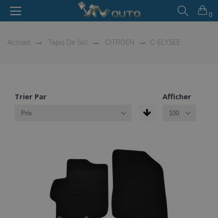
0
Accueil
Tapis De Sol
CITROEN
C-ELYSEE
Trier Par
Afficher