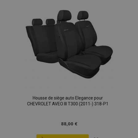
liste
d'achats
mage-translation-file-version
Ses
Adobe Inc.
www.vtvauto.eu
Housse de siège auto Elegance pour
CHEVROLET AVEO III T300 (2011-) 318-P1
section_data_ids
1 
Adobe Inc.
www.vtvauto.eu
88,00 €