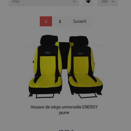
Page
You're
Page
Page
1
2
Suivant
currently
reading
page
Housse de siège universelle ENERGY
jaune