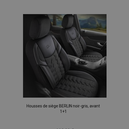
données sur les
à la
sites à fort
trafic.
liste
d'achats
Housses de siège BERLIN noir-gris, avant
1+1