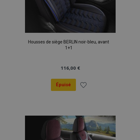
Housses de siège BERLIN noir-bleu, avant
1+1
116,00 €
Épuisé
Ajouter
à la
liste
d'achats