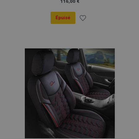
116,00 €
Épuisé
Ajouter
à la
liste
d'achats