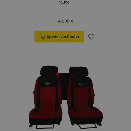
rouge
47,95 €
Ajouter Au Panier
Ajouter
à la
liste
d'achats