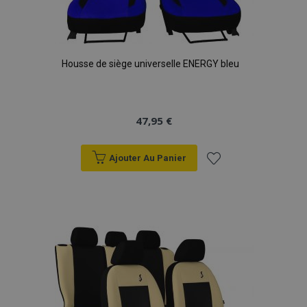
Housse de siège universelle ENERGY bleu
47,95 €
Ajouter Au Panier
Ajouter
à la
liste
d'achats