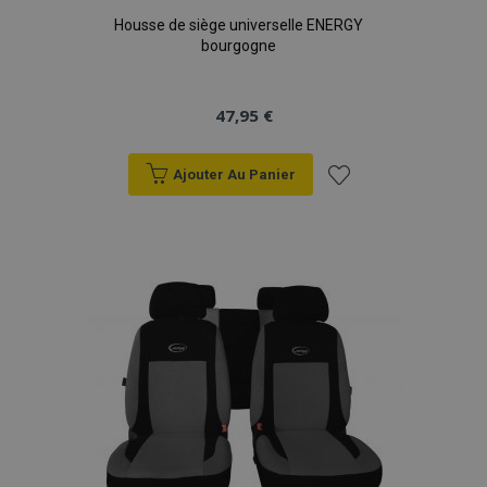
Housse de siège universelle ENERGY
bourgogne
47,95 €
Ajouter Au Panier
Ajouter
à la
liste
d'achats