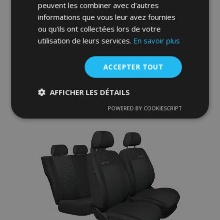
peuvent les combiner avec d'autres
CHEVROLET AVEO III T300 (2011-) 318-P4
informations que vous leur avez fournies
ou qu'ils ont collectées lors de votre
88,00 €
utilisation de leurs services.
En savoir plus
ACCEPTER TOUT
Ajouter Au Panier
Ajouter
AFFICHER LES DÉTAILS
à la
POWERED BY COOKIESCRIPT
Strictement
Performance
Ciblage
nécessaires
liste
d'achats
Fonctionnalité