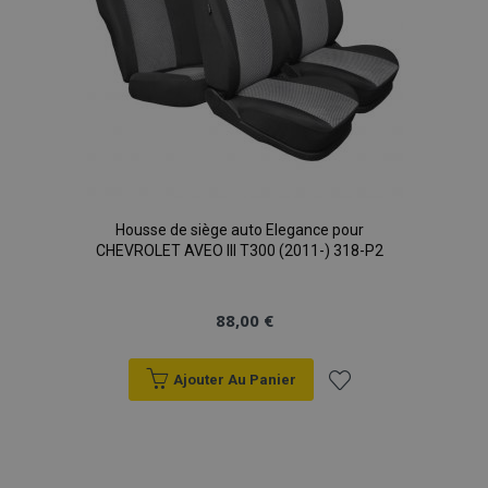
product_data_storage
1 
Adobe Inc.
www.vtvauto.eu
Politique de
confidentialité de Google
PHPSESSID
PHP.net
min
.vtvauto.eu
Housse de siège auto Elegance pour
sec
CHEVROLET AVEO III T300 (2011-) 318-P2
88,00 €
Ajouter Au Panier
Ajouter
à la