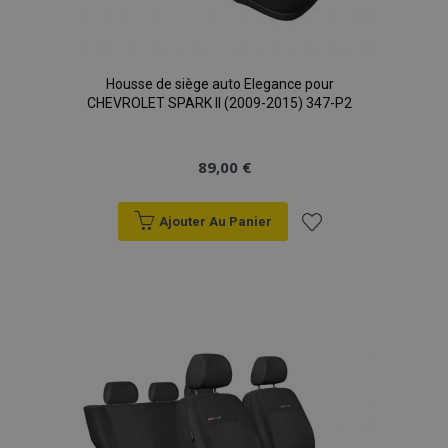
X-Magento-Vary
Adobe Inc.
min
www.vtvauto.eu
sec
Housse de siège auto Elegance pour
CHEVROLET SPARK II (2009-2015) 347-P2
89,00 €
Ajouter Au Panier
Ajouter
à la
mage-messages
1 
Adobe Inc.
liste
www.vtvauto.eu
d'achats