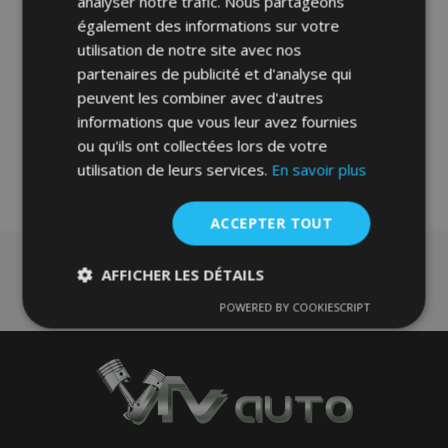
analyser notre trafic. Nous partageons
également des informations sur votre
Ajouter Au Panier
utilisation de notre site avec nos
Ajouter
partenaires de publicité et d'analyse qui
peuvent les combiner avec d'autres
à la
informations que vous leur avez fournies
liste
ou qu'ils ont collectées lors de votre
utilisation de leurs services.
En savoir plus
d'achats
ACCEPTER TOUT
AFFICHER LES DÉTAILS
POWERED BY COOKIESCRIPT
Strictement
Performance
Ciblage
nécessaires
Fonctionnalité