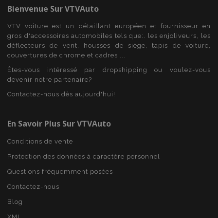
Bienvenue Sur
VTVAuto
VTV voiture est un détaillant européen et fournisseur en
gros d'accessoires automobiles tels que:. les enjoliveurs, les
déflecteurs de vent, housses de siège, tapis de voiture,
Strictement nécessaires
Performance
couvertures de chrome et cadres ...
Ciblage
Fonctionnalité
Êtes-vous intéressé par dropshipping ou voulez-vous
devenir notre partenaire?
Les cookies strictement nécessaires habilitent des
fonctionnalités de base du site Web telles que la
Contactez-nous dès aujourd'hui!
connexion des utilisateurs et la gestion des
comptes. Le site Web ne peut pas être utilisé
correctement sans les cookies strictement
nécessaires.
En Savoir Plus Sur VTVAuto
Fournisseur
/
Nom
Expi
Conditions de vente
Domaine
Protection des données à caractère personnel
mage-cache-sessid
1 
Adobe Inc.
www.vtvauto.eu
Questions fréquemment posées
Contactez-nous
Blog
XML