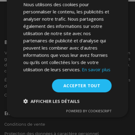
Nous utilisons des cookies pour
personnaliser le contenu, les publicités et
analyser notre trafic. Nous partageons
également des informations sur votre
utilisation de notre site avec nos
partenaires de publicité et d'analyse qui
Bienvenue Sur
VTVAuto
peuvent les combiner avec d'autres
VTV voiture est un détaillant européen et fournisseur en
informations que vous leur avez fournies
gros d'accessoires automobiles tels que:. les enjoliveurs, les
ou qu'ils ont collectées lors de votre
déflecteurs de vent, housses de siège, tapis de voiture,
utilisation de leurs services.
En savoir plus
couvertures de chrome et cadres ...
Êtes-vous intéressé par dropshipping ou voulez-vous
ACCEPTER TOUT
devenir notre partenaire?
Contactez-nous dès aujourd'hui!
AFFICHER LES DÉTAILS
POWERED BY COOKIESCRIPT
En Savoir Plus Sur VTVAuto
Strictement
Performance
Ciblage
nécessaires
Conditions de vente
Protection des données à caractère personnel