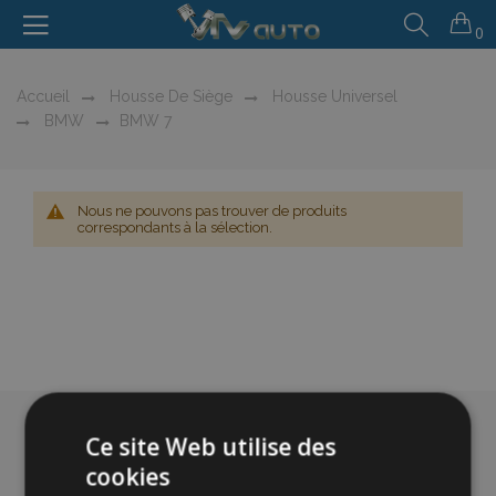
0
Accueil
Housse De Siège
Housse Universel
BMW
BMW 7
Nous ne pouvons pas trouver de produits
correspondants à la sélection.
Ce site Web utilise des
cookies