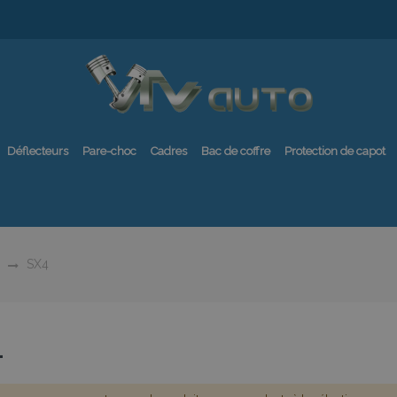
Déflecteurs
Pare-choc
Cadres
Bac de coffre
Protection de capot
SX4
4