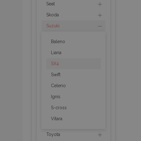
recently_viewed_p
Seat
Skoda
recently_compare
Suzuki
recently_compare
Baleno
mage-cache-stor
Liana
SX4
CookieScriptConse
Swift
Celerio
Ignis
X-Magento-Vary
S-cross
Vitara
mage-messages
Toyota