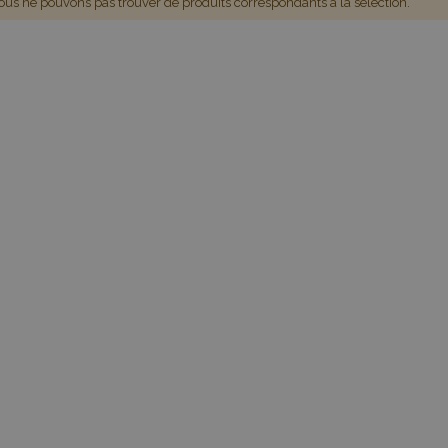
us ne pouvons pas trouver de produits correspondants à la sélection.