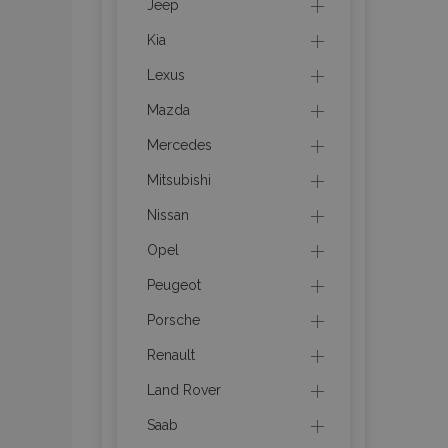
Jeep
Kia
product_data_sto
Lexus
Mazda
PHPSESSID
Mercedes
Mitsubishi
Nissan
Opel
mage-translation-f
Peugeot
Porsche
section_data_ids
Renault
Land Rover
recently_viewed_p
Saab