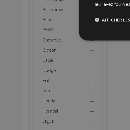
leur avez fournies
Alfa Romeo
AFFICHER LE
Audi
BMW
Stricteme
Chevrolet
nécessair
Citroen
Dacia
Dodge
Fiat
Ford
Les cookies strictem
utilisateurs et la g
Honda
nécessaires.
Hyundai
Nom
Jaguar
mage-cache-sessi