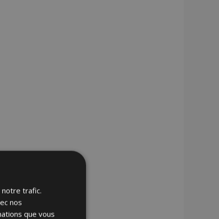
notre trafic.
vec nos
rmations que vous