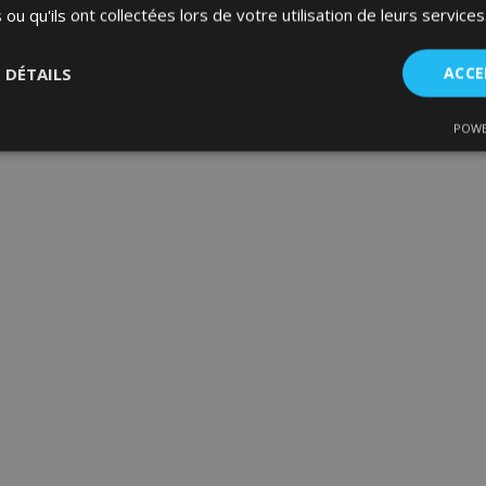
 ou qu'ils ont collectées lors de votre utilisation de leurs services
S DÉTAILS
ACCE
POWE
nt
Performance
Ciblage
Fo
es
Strictement nécessaires
Performance
Ciblage
Fonctionnalité
ent nécessaires habilitent des fonctionnalités de base du site Web telles que la co
estion des comptes. Le site Web ne peut pas être utilisé correctement sans les cookie
Fournisseur
/
Expiration
Description
Domaine
d
1 jour
La valeur de ce cookie décl
Adobe Inc.
du stockage du cache local.
www.vtvauto.eu