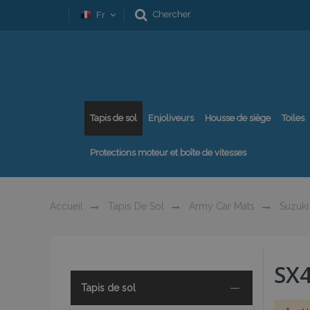
Chercher
Fr
Tapis de sol
Enjoliveurs
Housse de siège
Toiles
Protections moteur et boîte de vitesses
Accueil
Tapis De Sol
Army Car Mats
Suzuki
SX
Tapis de sol