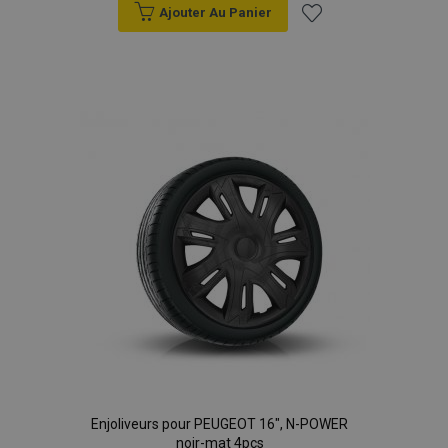
Ajouter Au Panier
données sur les
sites à fort
trafic.
Ajouter
à la
liste
d'achats
Enjoliveurs pour PEUGEOT 16", N-POWER
noir-mat 4pcs