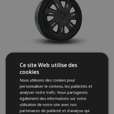
Enjoliveurs pour PEUGEOT 15", N-POWER
Ce site Web utilise des
noir-mat 4pcs
cookies
28,95 €
Nous utilisons des cookies pour
personnaliser le contenu, les publicités et
Ajouter Au Panier
analyser notre trafic. Nous partageons
Ajouter
également des informations sur votre
utilisation de notre site avec nos
à la
partenaires de publicité et d'analyse qui