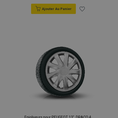
Ajouter Au Panier
Ajouter
à la
liste
d'achats
Enjoliveurs pour PEUGEOT 13", DRACO 4