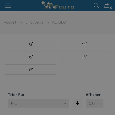
0
Accueil
Enjoliveurs
PEUGEOT
13"
14"
15"
16"
17"
Trier Par
Afficher