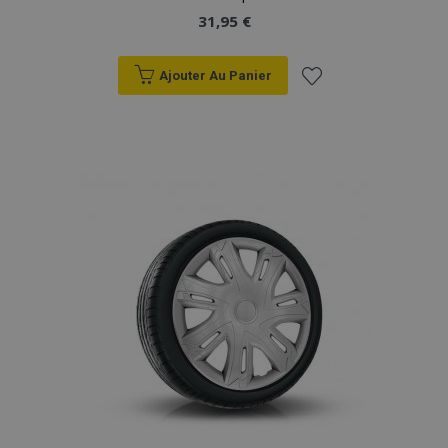
31,95 €
Ajouter Au Panier
Ajouter
à la
liste
d'achats