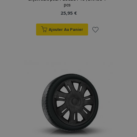
pcs
25,95 €
Ajouter Au Panier
Ajouter
à la
liste
d'achats