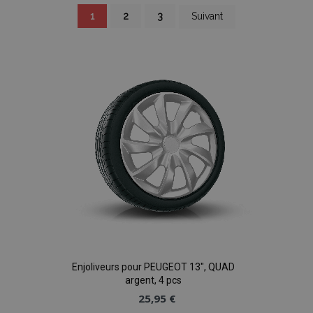
Page
You're
Page
Page
Page
1
2
3
Suivant
currently
reading
page
Enjoliveurs pour PEUGEOT 13", QUAD
argent, 4 pcs
25,95 €