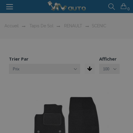
0
Accueil
Tapis De Sol
RENAULT
SCENIC
Trier Par
Afficher