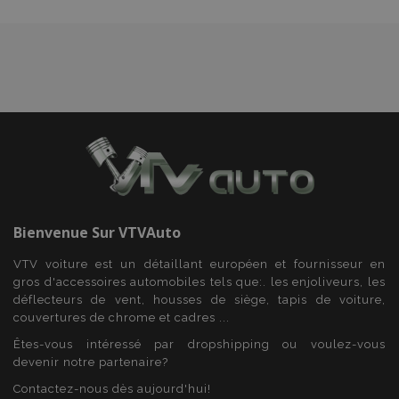
recently_compared_product
1 
Adobe Inc.
www.vtvauto.eu
recently_compared_product_previous
1 
Adobe Inc.
www.vtvauto.eu
Bienvenue Sur
VTVAuto
VTV voiture est un détaillant européen et fournisseur en
mage-cache-storage
1 
Adobe Inc.
www.vtvauto.eu
gros d'accessoires automobiles tels que:. les enjoliveurs, les
déflecteurs de vent, housses de siège, tapis de voiture,
couvertures de chrome et cadres ...
Êtes-vous intéressé par dropshipping ou voulez-vous
devenir notre partenaire?
Contactez-nous dès aujourd'hui!
CookieScriptConsent
1 
CookieScript