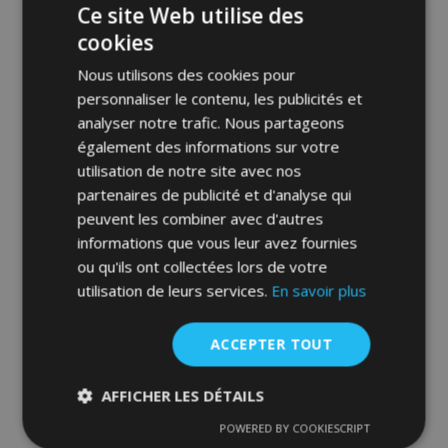
Ce site Web utilise des
40,00 €
cookies
Ajouter Au Panier
Nous utilisons des cookies pour
personnaliser le contenu, les publicités et
Ajouter
analyser notre trafic. Nous partageons
à la
également des informations sur votre
utilisation de notre site avec nos
liste
partenaires de publicité et d'analyse qui
peuvent les combiner avec d'autres
d'achats
informations que vous leur avez fournies
ou qu'ils ont collectées lors de votre
utilisation de leurs services.
En savoir plus
ACCEPTER TOUT
AFFICHER LES DÉTAILS
POWERED BY COOKIESCRIPT
Tapis de voiture pour RENAULT SCENIC II 5
Strictement
Performance
Ciblage