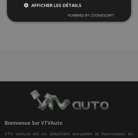
Ajouter
AFFICHER LES DÉTAILS
à la
POWERED BY COOKIESCRIPT
Strictement
Performance
Ciblage
nécessaires
liste
d'achats
Fonctionnalité
Strictement nécessaires
Performance
Ciblage
Fonctionnalité
Les cookies strictement nécessaires habilitent des
fonctionnalités de base du site Web telles que la
connexion des utilisateurs et la gestion des
Bienvenue Sur
VTVAuto
comptes. Le site Web ne peut pas être utilisé
correctement sans les cookies strictement
VTV voiture est un détaillant européen et fournisseur en
nécessaires.