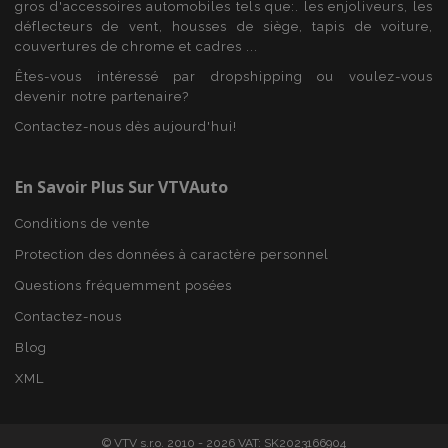
gros d'accessoires automobiles tels que:. les enjoliveurs, les
Fournisseur
/
déflecteurs de vent, housses de siège, tapis de voiture,
Nom
Expi
Domaine
couvertures de chrome et cadres ...
mage-cache-sessid
1 
Adobe Inc.
Êtes-vous intéressé par dropshipping ou voulez-vous
www.vtvauto.eu
devenir notre partenaire?
Contactez-nous dès aujourd'hui!
En Savoir Plus Sur VTVAuto
Conditions de vente
Protection des données à caractère personnel
Questions fréquemment posées
Contactez-nous
product_data_storage
1 
Adobe Inc.
www.vtvauto.eu
Politique de
Blog
confidentialité de Google
XML
© VTV s.r.o. 2010 - 2026 VAT: SK2023166904