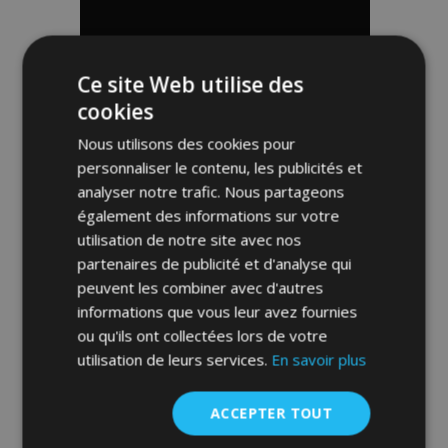
liste
d'achats
Ce site Web utilise des
cookies
Nous utilisons des cookies pour
personnaliser le contenu, les publicités et
analyser notre trafic. Nous partageons
également des informations sur votre
utilisation de notre site avec nos
partenaires de publicité et d'analyse qui
peuvent les combiner avec d'autres
informations que vous leur avez fournies
Cadres avant Misutonida pour voiture
SSANGYONG Actyon (2006-)
ou qu'ils ont collectées lors de votre
459,00 €
utilisation de leurs services.
En savoir plus
ACCEPTER TOUT
Ajouter Au Panier