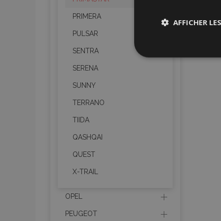
PRIMERA
AFFICHER LE
PULSAR
SENTRA
Stricteme
nécessair
SERENA
SUNNY
TERRANO
TIIDA
QASHQAI
Les cookies strictem
QUEST
utilisateurs et la g
nécessaires.
X-TRAIL
Nom
OPEL
mage-cache-sessi
PEUGEOT