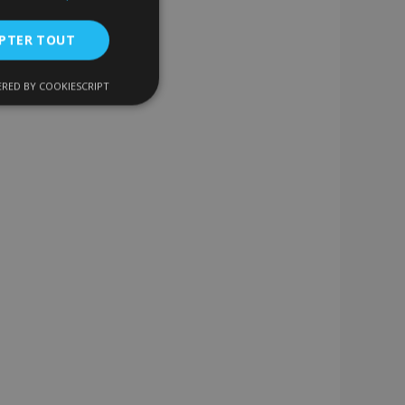
PTER TOUT
RED BY COOKIESCRIPT
nctionnalité
nnexion des
s strictement
enche le nettoyage
 Lorsque le cookie
on backend,
tockage local et