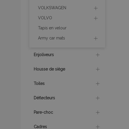
VOLKSWAGEN
recently_compare
VOLVO
recently_compare
Tapis en velour
Army car mats
mage-cache-stor
Enjoliveurs
CookieScriptConse
Housse de siège
Toiles
X-Magento-Vary
Déflecteurs
Pare-choc
mage-messages
Cadres