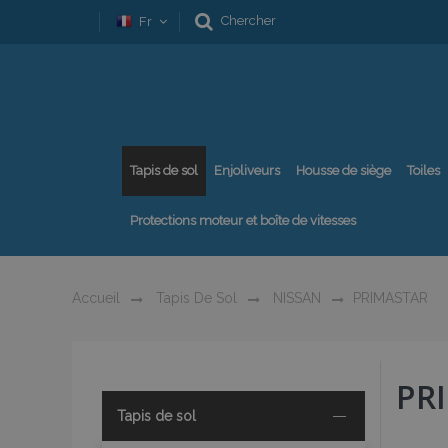
Chercher
Fr
Tapis de sol
Enjoliveurs
Housse de siège
Toiles
Protections moteur et boîte de vitesses
Accueil
Tapis De Sol
NISSAN
PRIMASTAR
PR
Tapis de sol