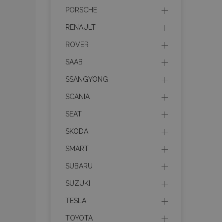
PORSCHE
product_data_sto
RENAULT
ROVER
PHPSESSID
SAAB
SSANGYONG
SCANIA
SEAT
mage-translation-f
SKODA
SMART
section_data_ids
SUBARU
SUZUKI
recently_viewed_p
TESLA
recently_viewed_p
TOYOTA