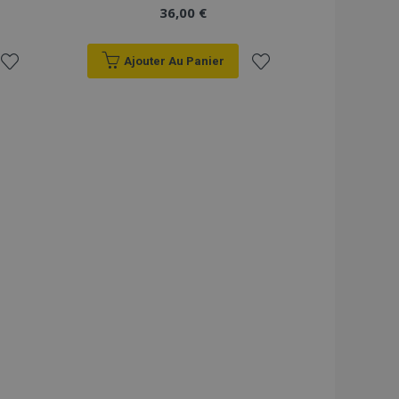
36,00 €
Ajouter Au Panier
Ajouter
Ajouter
à la
à la
liste
liste
d'achats
d'achats