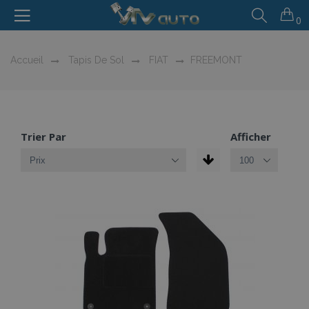
0
Accueil
Tapis De Sol
FIAT
FREEMONT
Trier Par
Afficher