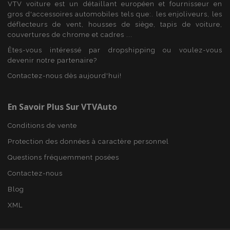
VTV voiture est un détaillant européen et fournisseur en
gros d'accessoires automobiles tels que:. les enjoliveurs, les
déflecteurs de vent, housses de siège, tapis de voiture,
couvertures de chrome et cadres ...
Êtes-vous intéressé par dropshipping ou voulez-vous
product_data_storage
1 
Adobe Inc.
devenir notre partenaire?
www.vtvauto.eu
Politique de
Contactez-nous dès aujourd'hui!
confidentialité de Google
En Savoir Plus Sur VTVAuto
Conditions de vente
PHPSESSID
PHP.net
min
.vtvauto.eu
Protection des données à caractère personnel
sec
Questions fréquemment posées
Contactez-nous
Blog
XML