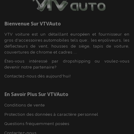
Bienvenue Sur
VTVAuto
VTV voiture est un détaillant européen et fournisseur en
gros d'accessoires automobiles tels que:. les enjoliveurs, les
déflecteurs de vent, housses de siège, tapis de voiture,
product_data_storage
1 
Adobe Inc.
www.vtvauto.eu
couvertures de chrome et cadres ...
Politique de
confidentialité de Google
Êtes-vous intéressé par dropshipping ou voulez-vous
devenir notre partenaire?
Contactez-nous dès aujourd'hui!
PHPSESSID
PHP.net
En Savoir Plus Sur VTVAuto
min
.vtvauto.eu
sec
Conditions de vente
Protection des données à caractère personnel
Questions fréquemment posées
Contactez-nous