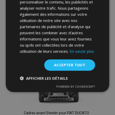
personnaliser le contenu, les publicités et
Cadres avant Steeler pour FIAT DUCATO
analyser notre trafic. Nous partageons
2006-2016 Modèle S
également des informations sur votre
607,00 €
utilisation de notre site avec nos
partenaires de publicité et d'analyse qui
Ajouter Au Panier
peuvent les combiner avec d'autres
informations que vous leur avez fournies
Ajouter
ou qu'ils ont collectées lors de votre
à la
utilisation de leurs services.
En savoir plus
liste
ACCEPTER TOUT
d'achats
AFFICHER LES DÉTAILS
POWERED BY COOKIESCRIPT
Strictement
Performance
Ciblage
nécessaires
Fonctionnalité
Cadres avant Steeler pour FIAT DUCATO