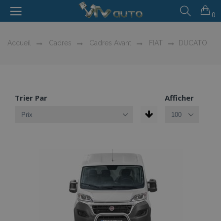
0
Accueil
Cadres
Cadres Avant
FIAT
DUCATO
Trier Par
Afficher