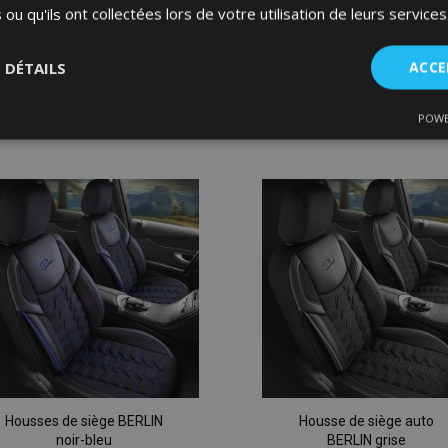
 ou qu'ils ont collectées lors de votre utilisation de leurs services
149,00 €
149,00 €
S DÉTAILS
ACCE
Épuisé
Ajouter Au Panier
Ajouter
Ajout
POWE
nt
Performance
Ciblage
Fo
es
à la
à la
liste
liste
d'achats
d'ach
Strictement nécessaires
Performance
Ciblage
Fonctionnalité
ent nécessaires habilitent des fonctionnalités de base du site Web telles que la co
estion des comptes. Le site Web ne peut pas être utilisé correctement sans les cookie
Fournisseur
/
Expiration
Description
Domaine
Housses de siège BERLIN
Housse de siège auto
d
1 jour
La valeur de ce cookie décl
Adobe Inc.
noir-bleu
BERLIN grise
du stockage du cache local.
www.vtvauto.eu