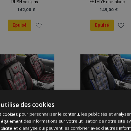
RUSH noir-gris
FETHIYE noir-blanc
142,00 €
149,00 €
Épuisé
Épuisé
Ajouter
Ajout
à la
à la
liste
liste
d'achats
d'ach
utilise des cookies
 cookies pour personnaliser le contenu, les publicités et analyser 
galement des informations sur votre utilisation de notre site a
Housses de siège
Housses de siège
blicité et d'analyse qui peuvent les combiner avec d'autres info
FETHIYE noir-rouge
FETHIYE noir-bleu