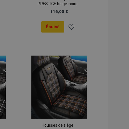
PRESTIGE beige-noirs
116,00 €
Épuisé
er
Ajouter
à la
liste
ats
d'achats
Housses de siège