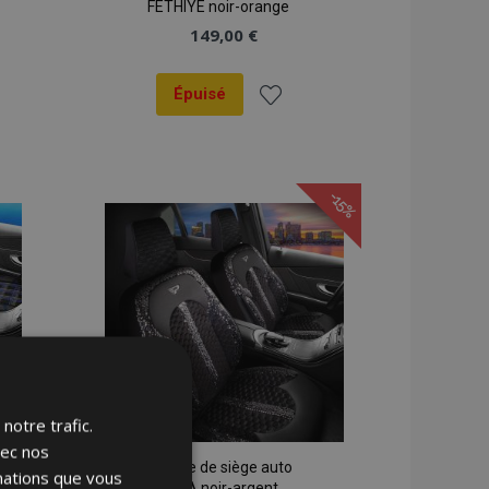
FETHIYE noir-orange
149,00 €
Épuisé
er
Ajouter
à la
-15%
liste
ats
d'achats
notre trafic.
vec nos
Housse de siège auto
rmations que vous
LUNA noir-argent