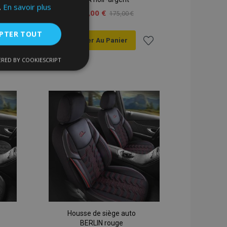
.
En savoir plus
149,00 €
175,00 €
PTER TOUT
Ajouter Au Panier
er
Ajouter
RED BY COOKIESCRIPT
nctionnalité
à la
liste
ats
d'achats
nnexion des
s strictement
Housse de siège auto
enche le nettoyage
BERLIN rouge
 Lorsque le cookie