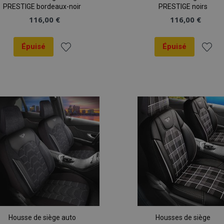
PRESTIGE bordeaux-noir
PRESTIGE noirs
116,00 €
116,00 €
Épuisé
Épuisé
Ajouter
Ajout
à la
à la
liste
liste
d'achats
d'ach
Housse de siège auto
Housses de siège