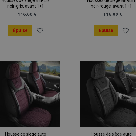
Housses de siège BERLIN
Housses de siège BERLIN
noir-gris, avant 1+1
noir-rouge, avant 1+1
116,00 €
116,00 €
Épuisé
Épuisé
Ajouter
Ajout
à la
à la
liste
liste
d'achats
d'ach
Housse de siège auto
Housse de siège auto