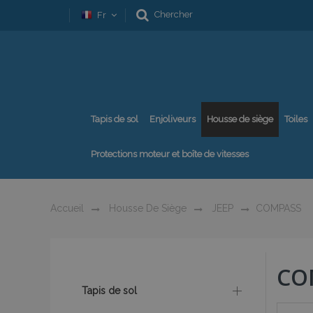
Chercher
Fr
Tapis de sol
Enjoliveurs
Housse de siège
Toiles
Protections moteur et boîte de vitesses
Accueil
Housse De Siège
JEEP
COMPASS
CO
Tapis de sol