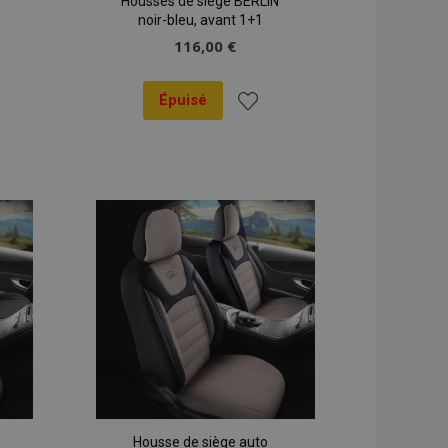
Housses de siège BERLIN
noir-bleu, avant 1+1
116,00 €
Épuisé
er
Ajouter
à la
liste
ats
d'achats
Housse de siège auto