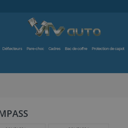
Déflecteurs
Pare-choc
Cadres
Bac de coffre
Protection de capot
MPASS