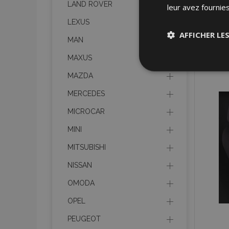
LAND ROVER
leur avez fournies
LEXUS
AFFICHER LE
MAN
MAXUS
Stricteme
nécessair
MAZDA
MERCEDES
MICROCAR
MINI
MITSUBISHI
Les cookies strictem
NISSAN
utilisateurs et la g
nécessaires.
OMODA
Nom
OPEL
PEUGEOT
mage-cache-sessi