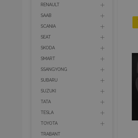
RENAULT
SAAB
product_data_sto
SCANIA
SEAT
PHPSESSID
SKODA
SMART
SSANGYONG
SUBARU
mage-translation-f
SUZUKI
TATA
section_data_ids
TESLA
TOYOTA
recently_viewed_p
TRABANT