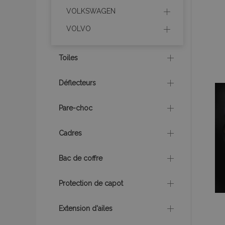
recently_viewed_p
VOLKSWAGEN
VOLVO
recently_compare
recently_compare
Toiles
mage-cache-stor
Déflecteurs
Pare-choc
CookieScriptConse
Cadres
Bac de coffre
X-Magento-Vary
Protection de capot
mage-messages
Extension d'ailes