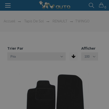
0
Accueil
Tapis De Sol
RENAULT
TWINGO
Trier Par
Afficher