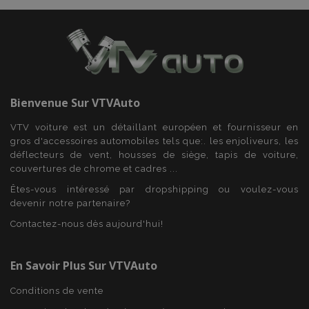
Bienvenue Sur
VTVAuto
VTV voiture est un détaillant européen et fournisseur en
gros d'accessoires automobiles tels que:. les enjoliveurs, les
déflecteurs de vent, housses de siège, tapis de voiture,
couvertures de chrome et cadres ...
Êtes-vous intéressé par dropshipping ou voulez-vous
devenir notre partenaire?
mage-translation-file-version
Ses
Adobe Inc.
www.vtvauto.eu
Contactez-nous dès aujourd'hui!
En Savoir Plus Sur VTVAuto
Conditions de vente