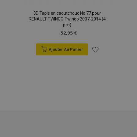
3D Tapis en caoutchouc No.77 pour
RENAULT TWINGO Twingo 2007-2014 (4
pcs)
52,95 €
Ajouter Au Panier
product_data_storage
1 
Adobe Inc.
Ajouter
www.vtvauto.eu
Politique de
à la
confidentialité de Google
liste
d'achats
PHPSESSID
PHP.net
min
.vtvauto.eu
sec