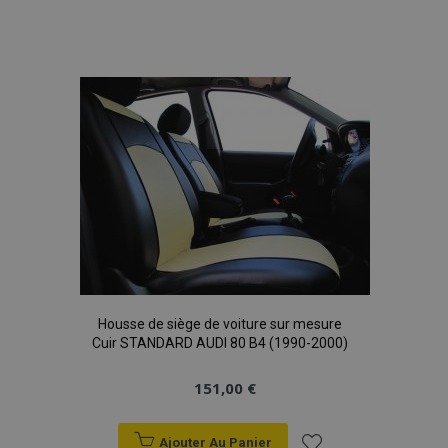
Ajouter
à la
liste
d'achats
mage-translation-file-version
Ses
Adobe Inc.
www.vtvauto.eu
Housse de siège de voiture sur mesure
section_data_ids
1 
Adobe Inc.
Cuir STANDARD AUDI 80 B4 (1990-2000)
www.vtvauto.eu
151,00 €
Ajouter Au Panier