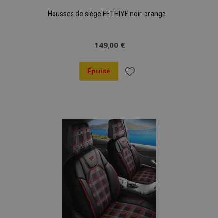
Housses de siège FETHIYE noir-orange
149,00 €
Épuisé
Ajouter
à la
liste
d'achats