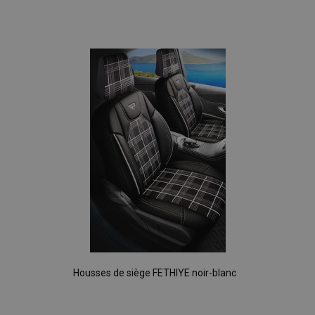
Ajouter
à la
liste
d'achats
Housses de siège FETHIYE noir-blanc