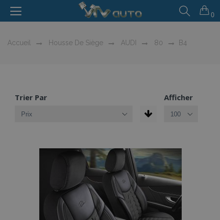
0
Accueil
Housse De Siège
AUDI
80
B4
Trier Par
Afficher