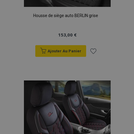
X-Magento-Vary
Adobe Inc.
min
www.vtvauto.eu
Housse de siège auto BERLIN grise
sec
153,00 €
Ajouter Au Panier
Ajouter
à la
liste
d'achats
mage-messages
1 
Adobe Inc.
www.vtvauto.eu