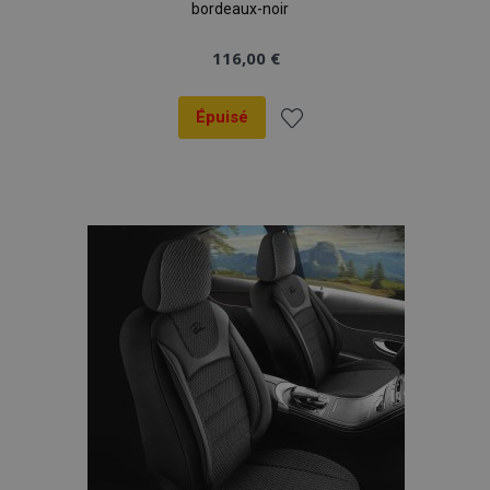
bordeaux-noir
116,00 €
Épuisé
Ajouter
à la
liste
d'achats