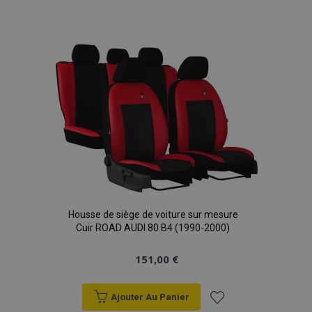
Ajouter
à la
product_data_storage
1 
Adobe Inc.
www.vtvauto.eu
Politique de
liste
confidentialité de Google
d'achats
PHPSESSID
PHP.net
min
.vtvauto.eu
sec
Housse de siège de voiture sur mesure
Cuir ROAD AUDI 80 B4 (1990-2000)
151,00 €
Ajouter Au Panier