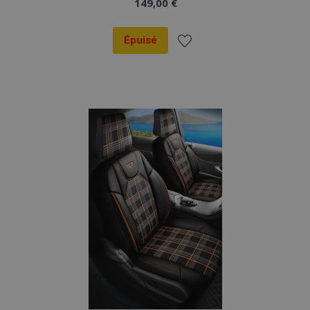
149,00 €
Épuisé
Ajouter
à la
liste
d'achats