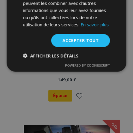
peuvent les combiner avec d'autres
informations que vous leur avez fournies
ou qu'ils ont collectées lors de votre
utilisation de leurs services.
En savoir plus
ACCEPTER TOUT
AFFICHER LES DÉTAILS
Housses de siège FETHIYE noir-bleu
POWERED BY COOKIESCRIPT
Strictement
Performance
Ciblage
nécessaires
149,00 €
Épuisé
Fonctionnalité
Ajouter
à la
-15%
liste