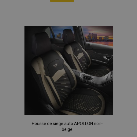
données sur les
Ajouter
sites à fort
trafic.
à la
liste
d'achats
Housse de siège auto APOLLON noir-
beige