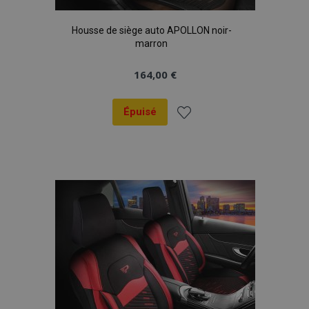
Housse de siège auto APOLLON noir-
marron
164,00 €
Épuisé
Ajouter
à la
liste
d'achats