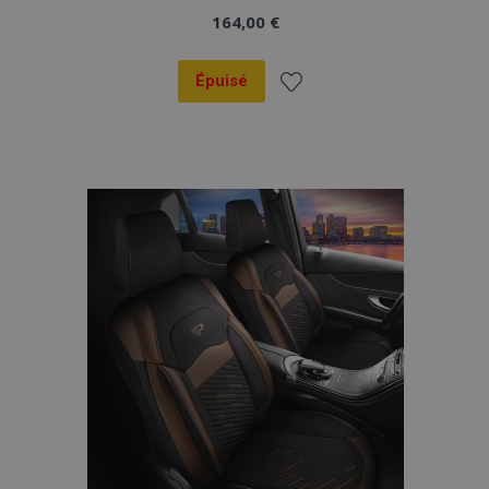
164,00 €
Épuisé
Ajouter
à la
liste
d'achats