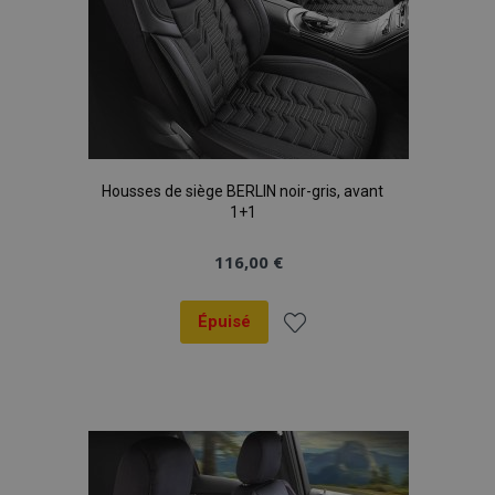
Housses de siège BERLIN noir-gris, avant
1+1
116,00 €
Épuisé
Ajouter
à la
liste
d'achats