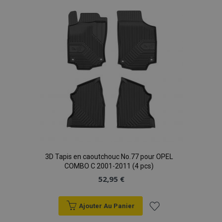
liste
PHPSESSID
PHP.net
min
.vtvauto.eu
d'achats
sec
3D Tapis en caoutchouc No.77 pour OPEL
COMBO C 2001-2011 (4 pcs)
52,95 €
Ajouter Au Panier
mage-translation-file-version
Ses
Adobe Inc.