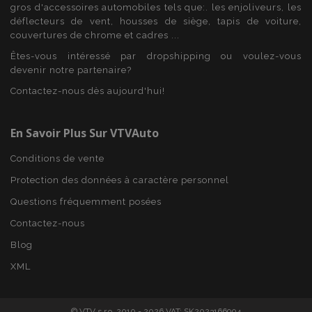
gros d'accessoires automobiles tels que:. les enjoliveurs, les
recently_viewed_product_previous
1 
Adobe Inc.
déflecteurs de vent, housses de siège, tapis de voiture,
www.vtvauto.eu
couvertures de chrome et cadres ...
Êtes-vous intéressé par dropshipping ou voulez-vous
devenir notre partenaire?
Contactez-nous dès aujourd'hui!
recently_compared_product
1 
Adobe Inc.
www.vtvauto.eu
En Savoir Plus Sur VTVAuto
Conditions de vente
recently_compared_product_previous
1 
Adobe Inc.
www.vtvauto.eu
Protection des données à caractère personnel
Questions fréquemment posées
Contactez-nous
Blog
mage-cache-storage
1 
Adobe Inc.
XML
www.vtvauto.eu
© VTV s.r.o. 2010 - 2026 VAT: SK2023166904