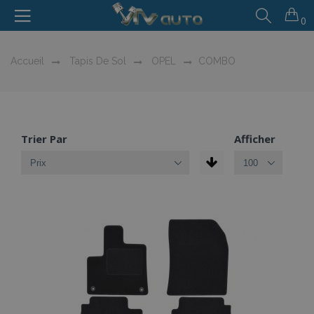
0
Accueil
Tapis De Sol
OPEL
COMBO
Trier Par
Afficher