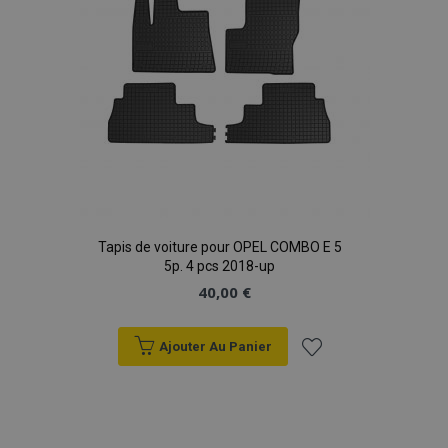
Fournisseur
/
Nom
Expi
Domaine
mage-cache-sessid
1 
Adobe Inc.
www.vtvauto.eu
Tapis de voiture pour OPEL COMBO E 5
5p. 4 pcs 2018-up
40,00 €
product_data_storage
1 
Adobe Inc.
www.vtvauto.eu
Ajouter Au Panier
Politique de
confidentialité de Google
Ajouter
à la