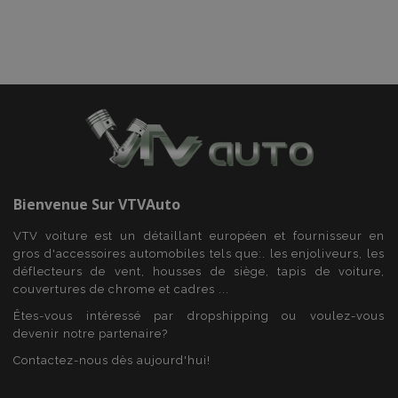
product_data_storage
1 
Adobe Inc.
www.vtvauto.eu
Politique de
confidentialité de Google
PHPSESSID
PHP.net
min
.vtvauto.eu
sec
Bienvenue Sur
VTVAuto
VTV voiture est un détaillant européen et fournisseur en
gros d'accessoires automobiles tels que:. les enjoliveurs, les
déflecteurs de vent, housses de siège, tapis de voiture,
couvertures de chrome et cadres ...
Êtes-vous intéressé par dropshipping ou voulez-vous
devenir notre partenaire?
Contactez-nous dès aujourd'hui!