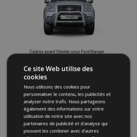
Cadres avant Steeler pour Ford Ranger
2007-2012 Modèle A
518,00 €
Ce site Web utilise des
cookies
Ajouter Au Panier
Nous utilisons des cookies pour
Ajouter
personnaliser le contenu, les publicités et
analyser notre trafic. Nous partageons
à la
également des informations sur votre
utilisation de notre site avec nos
liste
partenaires de publicité et d'analyse qui
d'achats
peuvent les combiner avec d'autres