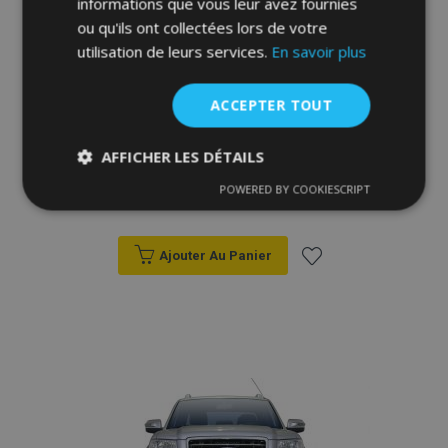
informations que vous leur avez fournies
ou qu'ils ont collectées lors de votre
utilisation de leurs services.
En savoir plus
ACCEPTER TOUT
AFFICHER LES DÉTAILS
Cadres avant Steeler pour Ford Ranger
2007-2012 Modèle S
POWERED BY COOKIESCRIPT
Strictement
Performance
Ciblage
585,00 €
nécessaires
Ajouter Au Panier
Ajouter
Fonctionnalité
à la
liste
d'achats
Strictement nécessaires
Performance