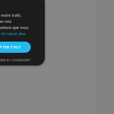
notre trafic.
vec nos
rmations que vous
.
En savoir plus
PTER TOUT
RED BY COOKIESCRIPT
nctionnalité
nnexion des