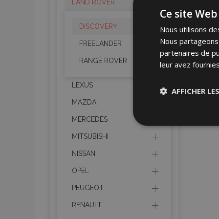
LAND ROVER
Ce site Web 
DISCOVERY
Nous utilisons des
Nous partageons é
FREELANDER
partenaires de pu
RANGE ROVER
leur avez fournies
LEXUS
AFFICHER LE
MAZDA
MERCEDES
Stricteme
nécessair
MITSUBISHI
NISSAN
OPEL
PEUGEOT
RENAULT
Les cookies strictem