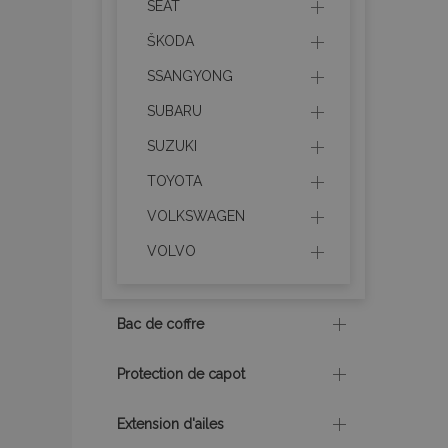
SEAT
utilisateurs et la g
nécessaires.
ŠKODA
Nom
SSANGYONG
mage-cache-sessi
SUBARU
SUZUKI
TOYOTA
product_data_sto
VOLKSWAGEN
PHPSESSID
VOLVO
Bac de coffre
Protection de capot
mage-translation-f
Extension d'ailes