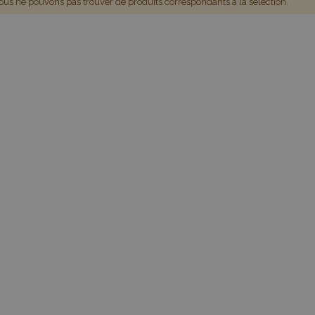
us ne pouvons pas trouver de produits correspondants à la sélection.