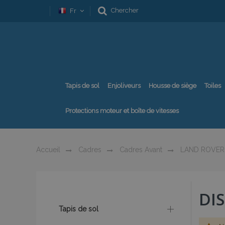
Chercher
Fr
Tapis de sol
Enjoliveurs
Housse de siège
Toiles
Protections moteur et boîte de vitesses
Accueil
Cadres
Cadres Avant
LAND ROVER
DI
Tapis de sol