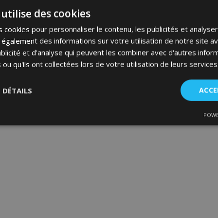
utilise des cookies
 cookies pour personnaliser le contenu, les publicités et analyser 
galement des informations sur votre utilisation de notre site a
blicité et d'analyse qui peuvent les combiner avec d'autres info
 ou qu'ils ont collectées lors de votre utilisation de leurs services
S DÉTAILS
ACCE
POWE
nt
Performance
Ciblage
Fo
es
Strictement nécessaires
Performance
Ciblage
Fonctionnalité
ent nécessaires habilitent des fonctionnalités de base du site Web telles que la co