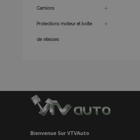
section_data_ids
Camions
recently_viewed_p
Protections moteur et boîte
recently_viewed_p
de vitesses
recently_compare
recently_compare
mage-cache-stor
CookieScriptConse
Bienvenue Sur
VTVAuto
X-Magento-Vary