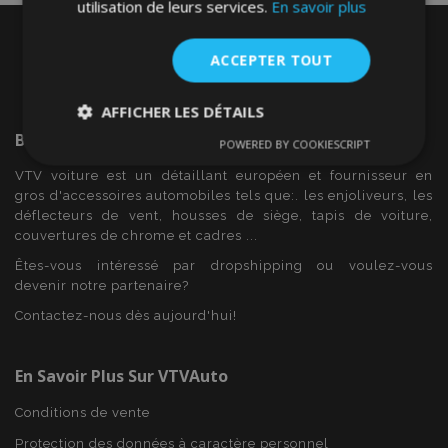
utilisation de leurs services.
En savoir plus
ACCEPTER TOUT
AFFICHER LES DÉTAILS
Bienvenue Sur
VTVAuto
POWERED BY COOKIESCRIPT
Strictement
Performance
Ciblage
nécessaires
VTV voiture est un détaillant européen et fournisseur en
gros d'accessoires automobiles tels que:. les enjoliveurs, les
déflecteurs de vent, housses de siège, tapis de voiture,
couvertures de chrome et cadres ...
Fonctionnalité
Êtes-vous intéressé par dropshipping ou voulez-vous
devenir notre partenaire?
Contactez-nous dès aujourd'hui!
En Savoir Plus Sur VTVAuto
Strictement nécessaires
Performance
Conditions de vente
Ciblage
Fonctionnalité
Protection des données à caractère personnel