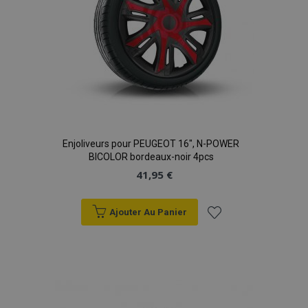
données sur les
sites à fort
trafic.
Enjoliveurs pour PEUGEOT 16", N-POWER
BICOLOR bordeaux-noir 4pcs
41,95 €
Ajouter Au Panier
Ajouter
à la
liste