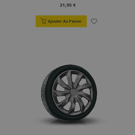
31,95 €
Ajouter Au Panier
Ajouter
à la
liste
d'achats