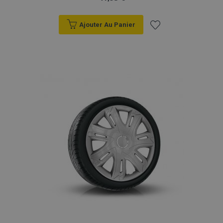
Ajouter Au Panier
Ajouter
à la
liste
d'achats