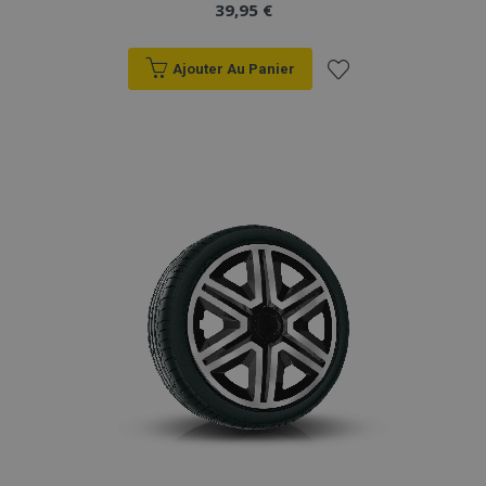
39,95 €
Ajouter Au Panier
Ajouter
à la
liste
d'achats