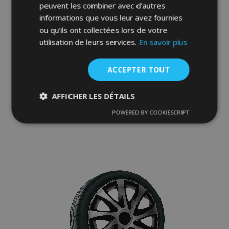
peuvent les combiner avec d'autres
informations que vous leur avez fournies
ou qu'ils ont collectées lors de votre
utilisation de leurs services.
En savoir plus
Enjoliveurs pour PEUGEOT 16", QUAD
BICOLOR 4 pcs
39,95 €
ACCEPTER TOUT
AFFICHER LES DÉTAILS
Ajouter Au Panier
POWERED BY COOKIESCRIPT
Ajouter
Strictement
Performance
Ciblage
nécessaires
à la
liste
Fonctionnalité
d'achats