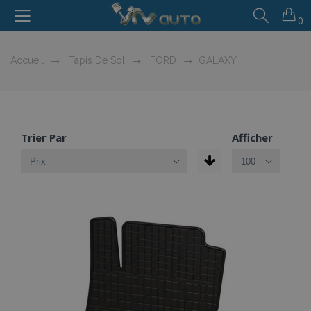
0
Accueil
Tapis De Sol
FORD
GALAXY
Trier Par
Afficher