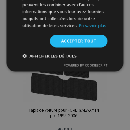
peuvent les combiner avec d'autres
informations que vous leur avez fournies
Ajouter Au Panier
ou qu'ils ont collectées lors de votre
Ajouter
utilisation de leurs services.
En savoir plus
à la
ACCEPTER TOUT
liste
AFFICHER LES DÉTAILS
d'achats
POWERED BY COOKIESCRIPT
Strictement
Performance
Ciblage
nécessaires
Fonctionnalité
Tapis de voiture pour FORD GALAXY I 4
pcs 1995-2006
40,00 €