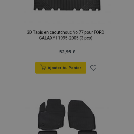
3D Tapis en caoutchouc No.77 pour FORD
GALAXY I 1995-2005 (3 pcs)
mage-translation-file-version
Ses
Adobe Inc.
52,95 €
www.vtvauto.eu
Ajouter Au Panier
Ajouter
à la
liste
section_data_ids
1 
Adobe Inc.
www.vtvauto.eu
d'achats