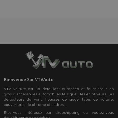
d'achats
mage-cache-storage
1 
Adobe Inc.
www.vtvauto.eu
CookieScriptConsent
1 
CookieScript
www.vtvauto.eu
Bienvenue Sur
VTVAuto
VTV voiture est un détaillant européen et fournisseur en
gros d'accessoires automobiles tels que:. les enjoliveurs, les
déflecteurs de vent, housses de siège, tapis de voiture,
couvertures de chrome et cadres ...
Êtes-vous intéressé par dropshipping ou voulez-vous
devenir notre partenaire?