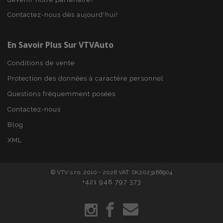
Contactez-nous dès aujourd'hui!
X-Magento-Vary
Adobe Inc.
min
www.vtvauto.eu
sec
En Savoir Plus Sur VTVAuto
Conditions de vente
Protection des données à caractère personnel
Questions fréquemment posées
Contactez-nous
Blog
XML
mage-messages
1 
Adobe Inc.
© VTV s.r.o. 2010 - 2026 VAT: SK2023166904
www.vtvauto.eu
+421 948 797 373