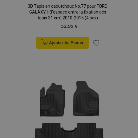
3D Tapis en caoutchouc No.77 pour FORD
GALAXY II (l'espace entre la fixation des
product_data_storage
1 
Adobe Inc.
tapis 31 cm) 2010-2015 (4 pcs)
www.vtvauto.eu
Politique de
52,95 €
confidentialité de Google
Ajouter Au Panier
Ajouter
PHPSESSID
PHP.net
min
.vtvauto.eu
à la
sec
liste
d'achats