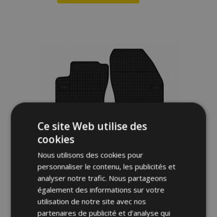
Ajouter
à la
liste
d'achats
Ce site Web utilise des
cookies
Nous utilisons des cookies pour
personnaliser le contenu, les publicités et
analyser notre trafic. Nous partageons
Tapis de voiture pour FORD GALAXY II 4
pcs 2006-2010
également des informations sur votre
utilisation de notre site avec nos
36,00 €
partenaires de publicité et d'analyse qui