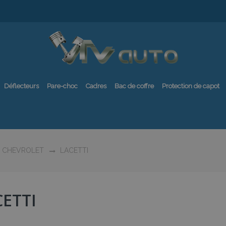
Déflecteurs
Pare-choc
Cadres
Bac de coffre
Protection de capot
CHEVROLET
LACETTI
CETTI