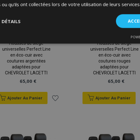
 ou qu'ils ont collectées lors de votre utilisation de leurs services
S DÉTAILS
ACCE
POWE
nt
Performance
Ciblage
Fo
Housses de siège
Housses de siège
es
universelles Perfect Line
universelles Perfect Line
en éco-cuir avec
en éco-cuir avec
coutures argentées
coutures rouges
adaptées pour
adaptées pour
CHEVROLET LACETTI
CHEVROLET LACETTI
65,00 €
65,00 €
Strictement nécessaires
Performance
Ciblage
Fonctionnalité
Ajouter Au Panier
Ajouter Au Panier
ent nécessaires habilitent des fonctionnalités de base du site Web telles que la co
estion des comptes. Le site Web ne peut pas être utilisé correctement sans les cookie
Ajouter
Fournisseur
/
à la
Expiration
Description
Domaine
liste
d
1 jour
La valeur de ce cookie décl
Adobe Inc.
du stockage du cache local.
www.vtvauto.eu