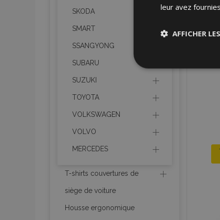
leur avez fournies
SKODA
SMART
AFFICHER LE
SSANGYONG
Stricteme
SUBARU
nécessair
SUZUKI
TOYOTA
VOLKSWAGEN
VOLVO
MERCEDES
Les cookies strictem
utilisateurs et la g
T-shirts couvertures de
nécessaires.
siège de voiture
Nom
Housse ergonomique
mage-cache-sessi