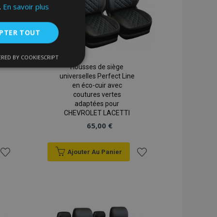
.
En savoir plus
PTER TOUT
RED BY COOKIESCRIPT
nctionnalité
Housses de siège
universelles Perfect Line
en éco-cuir avec
coutures vertes
adaptées pour
CHEVROLET LACETTI
65,00 €
Ajouter Au Panier
nnexion des
s strictement
Ajouter
Ajouter
à la
à la
liste
liste
enche le nettoyage
 Lorsque le cookie