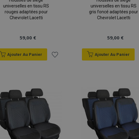
Housses de siège
Housses de siège
universelles en tissu RS
universelles en tissu RS
rouges adaptées pour
gris foncé adaptées pour
Chevrolet Lacetti
Chevrolet Lacetti
59,00 €
59,00 €
Ajouter Au Panier
Ajouter Au Panier
Ajouter
à la
liste
d'achats