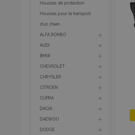
Housses de protection
Housses pour le transport
product_data_sto
d’un chien
ALFA ROMEO
PHPSESSID
AUDI
BMW
CHEVROLET
CHRYSLER
mage-translation-f
CITROEN
CUPRA
section_data_ids
DACIA
DAEWOO
recently_viewed_p
DODGE