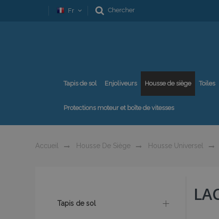
Chercher
Fr
Tapis de sol
Enjoliveurs
Housse de siège
Toiles
Protections moteur et boîte de vitesses
Accueil
Housse De Siège
Housse Universel
LA
Tapis de sol