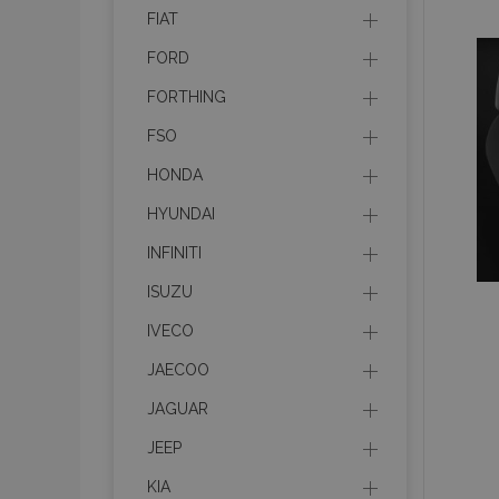
recently_viewed_p
FIAT
FORD
recently_compare
FORTHING
recently_compare
FSO
HONDA
mage-cache-stor
HYUNDAI
CookieScriptConse
INFINITI
ISUZU
IVECO
X-Magento-Vary
JAECOO
JAGUAR
JEEP
mage-messages
KIA