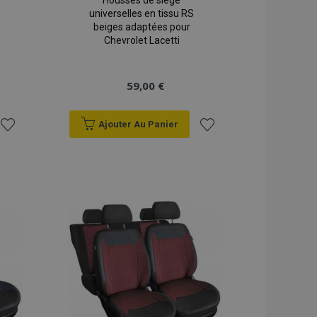
Housses de siège
universelles en tissu RS
beiges adaptées pour
Chevrolet Lacetti
59,00 €
Ajouter Au Panier
Ajouter
Ajouter
à la
à la
liste
liste
d'achats
d'achats