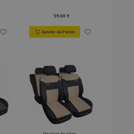
59,00 €
Ajouter Au Panier
Ajouter
Ajouter
à la
à la
liste
liste
d'achats
d'achats