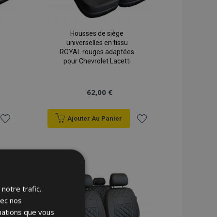
Housses de siège
universelles en tissu
ROYAL rouges adaptées
pour Chevrolet Lacetti
62,00 €
Ajouter Au Panier
Ajouter
Ajouter
à la
à la
liste
liste
notre trafic.
d'achats
d'achats
vec nos
rmations que vous