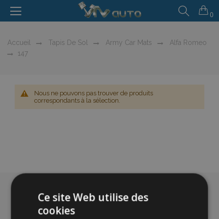
0
Accueil
Tapis De Sol
Army Car Mats
Alfa Romeo
147
Nous ne pouvons pas trouver de produits
correspondants à la sélection.
Ce site Web utilise des
cookies