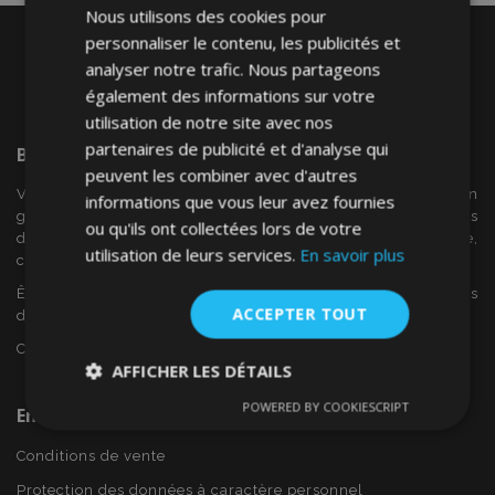
Nous utilisons des cookies pour
personnaliser le contenu, les publicités et
analyser notre trafic. Nous partageons
également des informations sur votre
utilisation de notre site avec nos
partenaires de publicité et d'analyse qui
Bienvenue Sur
VTVAuto
peuvent les combiner avec d'autres
VTV voiture est un détaillant européen et fournisseur en
informations que vous leur avez fournies
gros d'accessoires automobiles tels que:. les enjoliveurs, les
ou qu'ils ont collectées lors de votre
déflecteurs de vent, housses de siège, tapis de voiture,
utilisation de leurs services.
En savoir plus
couvertures de chrome et cadres ...
Êtes-vous intéressé par dropshipping ou voulez-vous
ACCEPTER TOUT
devenir notre partenaire?
Contactez-nous dès aujourd'hui!
AFFICHER LES DÉTAILS
POWERED BY COOKIESCRIPT
En Savoir Plus Sur VTVAuto
Strictement
Performance
Ciblage
nécessaires
Conditions de vente
Protection des données à caractère personnel