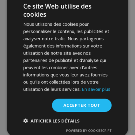
Ce site Web utilise des
cookies
Nous utilisons des cookies pour
personnaliser le contenu, les publicités et
analyser notre trafic. Nous partageons
également des informations sur votre
Toile pour voiture MOBILE GARAGE
utilisation de notre site avec nos
SUV/off-road Audi Q5 450-510 cm
partenaires de publicité et d'analyse qui
peuvent les combiner avec d'autres
94,00 €
informations que vous leur avez fournies
ou qu'ils ont collectées lors de votre
Ajouter Au Panier
utilisation de leurs services.
En savoir plus
Ajouter
ACCEPTER TOUT
à la
liste
AFFICHER LES DÉTAILS
POWERED BY COOKIESCRIPT
d'achats
Strictement
Performance
Ciblage