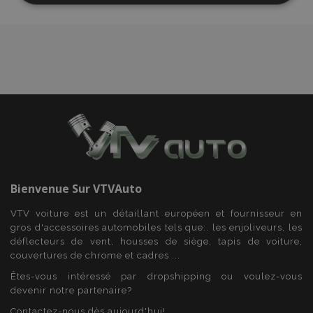
nécessaires
Fonctionnalité
Strictement nécessaires
Performance
Ciblage
Fonctionnalité
Bienvenue Sur
VTVAuto
Les cookies strictement nécessaires habilitent des
VTV voiture est un détaillant européen et fournisseur en
fonctionnalités de base du site Web telles que la
connexion des utilisateurs et la gestion des
gros d'accessoires automobiles tels que:. les enjoliveurs, les
comptes. Le site Web ne peut pas être utilisé
déflecteurs de vent, housses de siège, tapis de voiture,
correctement sans les cookies strictement
couvertures de chrome et cadres ...
nécessaires.
Êtes-vous intéressé par dropshipping ou voulez-vous
Fournisseur
/
Nom
Expi
devenir notre partenaire?
Domaine
Contactez-nous dès aujourd'hui!
mage-cache-sessid
1 