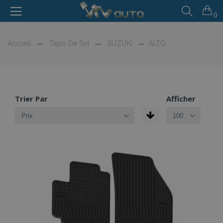
0
Accueil
Tapis De Sol
SUZUKI
ALTO
Trier Par
Afficher