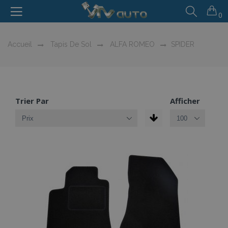
0
Accueil
Tapis De Sol
ALFA ROMEO
SPIDER
Trier Par
Afficher