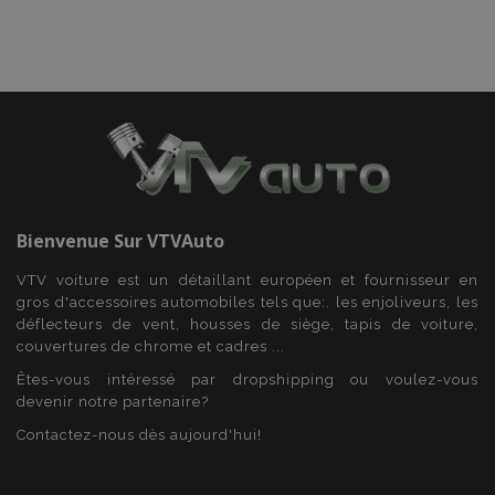
Fonctionnalité
Strictement nécessaires
Performance
Bienvenue Sur
VTVAuto
Ciblage
Fonctionnalité
VTV voiture est un détaillant européen et fournisseur en
Les cookies strictement nécessaires habilitent des
gros d'accessoires automobiles tels que:. les enjoliveurs, les
fonctionnalités de base du site Web telles que la
déflecteurs de vent, housses de siège, tapis de voiture,
connexion des utilisateurs et la gestion des
couvertures de chrome et cadres ...
comptes. Le site Web ne peut pas être utilisé
correctement sans les cookies strictement
Êtes-vous intéressé par dropshipping ou voulez-vous
nécessaires.
devenir notre partenaire?
Fournisseur
/
Nom
Expi
Domaine
Contactez-nous dès aujourd'hui!
mage-cache-sessid
1 
Adobe Inc.
www.vtvauto.eu