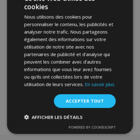
cookies
Nous utilisons des cookies pour
personnaliser le contenu, les publicités et
analyser notre trafic. Nous partageons
Tapis de voiture sur mesure en velours
également des informations sur votre
pour Alfa Romeo Spider 1990-1993 (2
utilisation de notre site avec nos
pièces)
partenaires de publicité et d'analyse qui
30,95 €
peuvent les combiner avec d'autres
informations que vous leur avez fournies
Ajouter Au Panier
ou qu'ils ont collectées lors de votre
Ajouter
utilisation de leurs services.
En savoir plus
à la
ACCEPTER TOUT
liste
AFFICHER LES DÉTAILS
d'achats
POWERED BY COOKIESCRIPT
Strictement
Performance
Ciblage
nécessaires