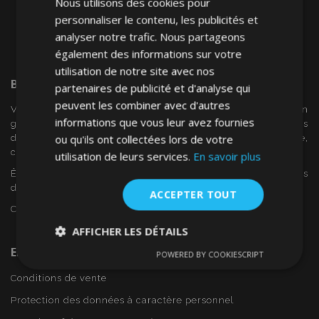
Nous utilisons des cookies pour
personnaliser le contenu, les publicités et
analyser notre trafic. Nous partageons
également des informations sur votre
utilisation de notre site avec nos
Bienvenue Sur
VTVAuto
partenaires de publicité et d'analyse qui
peuvent les combiner avec d'autres
VTV voiture est un détaillant européen et fournisseur en
informations que vous leur avez fournies
gros d'accessoires automobiles tels que:. les enjoliveurs, les
ou qu'ils ont collectées lors de votre
déflecteurs de vent, housses de siège, tapis de voiture,
couvertures de chrome et cadres ...
utilisation de leurs services.
En savoir plus
Êtes-vous intéressé par dropshipping ou voulez-vous
devenir notre partenaire?
ACCEPTER TOUT
Contactez-nous dès aujourd'hui!
AFFICHER LES DÉTAILS
En Savoir Plus Sur VTVAuto
POWERED BY COOKIESCRIPT
Strictement
Performance
Ciblage
nécessaires
Conditions de vente
Protection des données à caractère personnel